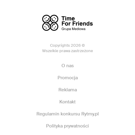
Copyrights 2026 ©
Wszelkie prawa zastrzeżone
O nas
Promocja
Reklama
Kontakt
Regulamin konkursu Rytmy.pl
Polityka prywatności