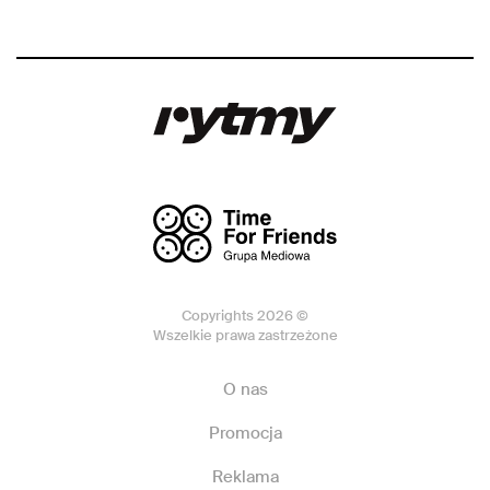
Copyrights 2026 ©
Wszelkie prawa zastrzeżone
O nas
Promocja
Reklama