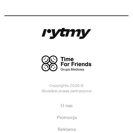
Copyrights 2026 ©
Wszelkie prawa zastrzeżone
O nas
Promocja
Reklama