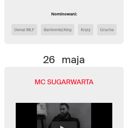
Nominowani:
Denat MLF
Bartłomiej King
Kręty
Grucha
26
maja
MC SUGARWARTA