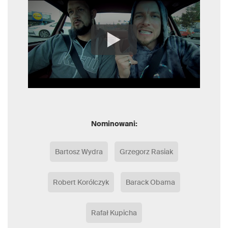
Nominowani:
Bartosz Wydra
Grzegorz Rasiak
Robert Korólczyk
Barack Obama
Rafał Kupicha