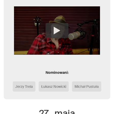
Nominowani:
Jerzy Trela
Łukasz Nowicki
Michał Pustuła
27
maja