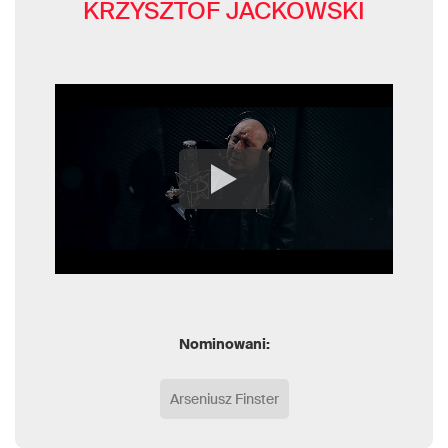
KRZYSZTOF JACKOWSKI
Nominowani:
Arseniusz Finster