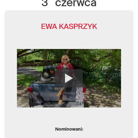
3
czerwca
EWA KASPRZYK
Nominowani: