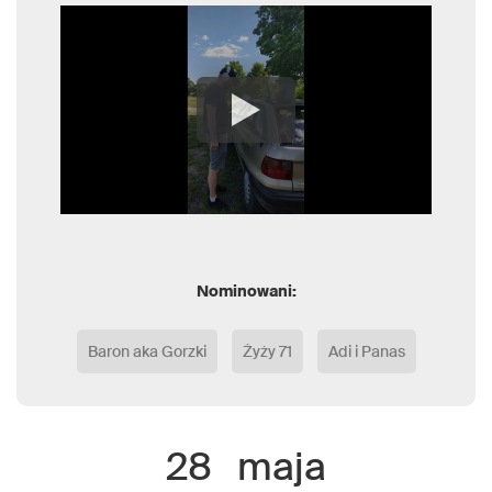
Nominowani:
Baron aka Gorzki
Żyży 71
Adi i Panas
28
maja