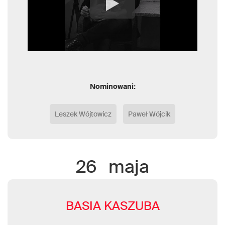
Nominowani:
Leszek Wójtowicz
Paweł Wójcik
26
maja
BASIA KASZUBA