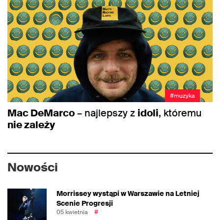
#muzyka
Mac DeMarco
– najlepszy z
idoli
, któremu
nie zależy
Nowości
Morrissey wystąpi w Warszawie na Letniej
Scenie Progresji
05 kwietnia
#