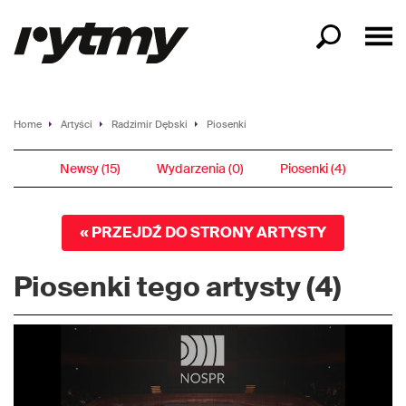
Home
Artyści
Radzimir Dębski
Piosenki
Newsy (15)
Wydarzenia (0)
Piosenki (4)
« PRZEJDŹ DO STRONY ARTYSTY
Piosenki tego artysty (4)