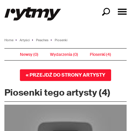
Home
Artyści
Peaches
Piosenki
Newsy (0)
Wydarzenia (0)
Piosenki (4)
« PRZEJDŹ DO STRONY ARTYSTY
Piosenki tego artysty (4)