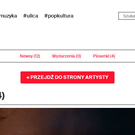
muzyka
#ulica
#popkultura
Newsy (12)
Wydarzenia (0)
Piosenki (4)
« PRZEJDŹ DO STRONY ARTYSTY
4)