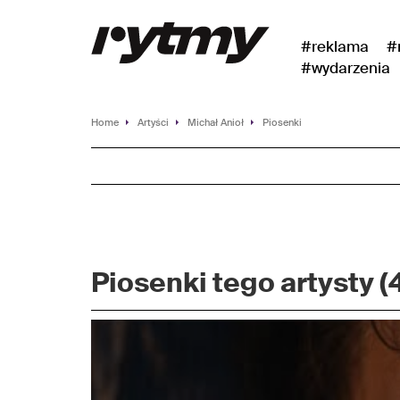
#reklama
#
#wydarzenia
Home
Artyści
Michał Anioł
Piosenki
Piosenki tego artysty (