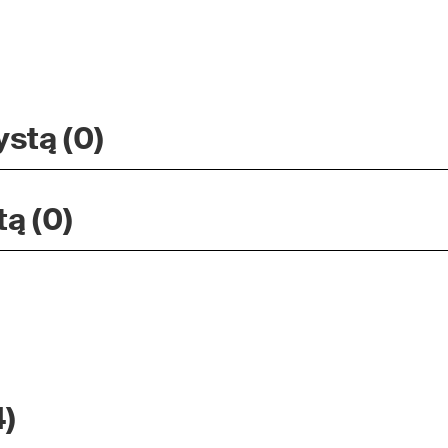
stą (0)
ą (0)
4)