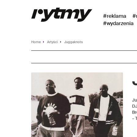
#reklama
#
#wydarzenia
Home
Artyści
Juggaknots
Ju
DJ
Br
– 