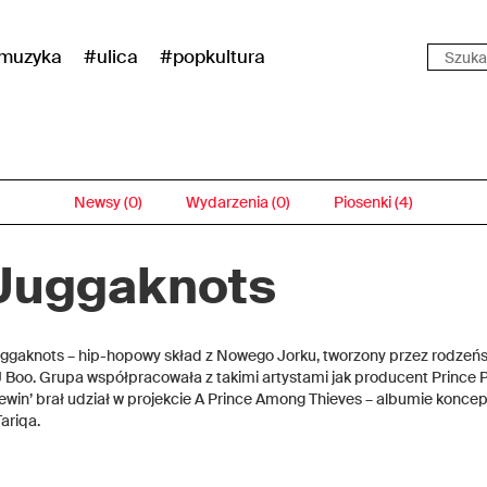
muzyka
#ulica
#popkultura
Newsy (0)
Wydarzenia (0)
Piosenki (4)
Juggaknots
ggaknots – hip-hopowy skład z Nowego Jorku, tworzony przez rodzeńs
 Boo. Grupa współpracowała z takimi artystami jak producent Prince 
ewin’ brał udział w projekcie A Prince Among Thieves – albumie konce
Tariqa.