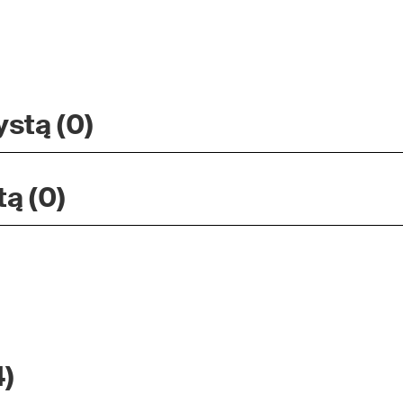
stą (0)
ą (0)
4)