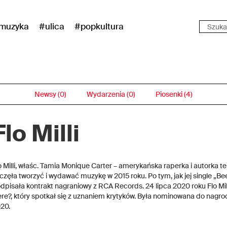
muzyka
#ulica
#popkultura
Newsy (0)
Wydarzenia (0)
Piosenki (4)
Flo Milli
o Milli, właśc. Tamia Monique Carter – amerykańska raperka i autorka
częła tworzyć i wydawać muzykę w 2015 roku. Po tym, jak jej single „Beef 
dpisała kontrakt nagraniowy z RCA Records. 24 lipca 2020 roku Flo Mil
re?, który spotkał się z uznaniem krytyków. Była nominowana do nagr
20.