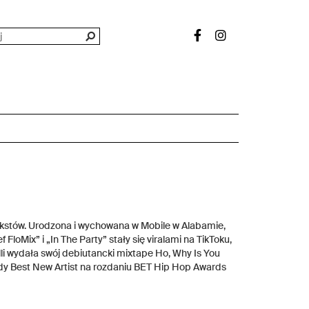
 tekstów. Urodzona i wychowana w Mobile w Alabamie,
FloMix” i „In The Party” stały się viralami na TikToku,
li wydała swój debiutancki mixtape Ho, Why Is You
ody Best New Artist na rozdaniu BET Hip Hop Awards