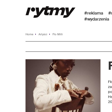
#reklama
#
#wydarzenia
Home
Artyści
Flo Milli
Fl
za
po
He
20