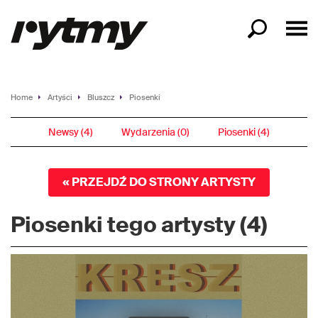
Home
Artyści
Bluszcz
Piosenki
Newsy (4)
Wydarzenia (0)
Piosenki (4)
« PRZEJDŹ DO STRONY ARTYSTY
Piosenki tego artysty (4)