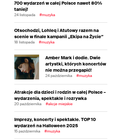
700 wydarzeń w całej Polsce nawet 80%
taniej!
24 listopada
#muzyka
Otsochodzi, Lohleq i Atutowy razem na
scenie w finale kampanii „Ekipa na Życie”
18 listopada
#muzyka
Amber Mark i dodie. Dwie
artystki, których koncertów
nie można przegapić!
24 października
#muzyka
Atrakcje dla dzieci i rodzin w całej Polsce –
wydarzenia, spektakle i rozrywka
20 października
#akcje miejskie
Imprezy, koncerty i spektakle. TOP 10
wydarzeń na Halloween 2025
15 października
#muzyka