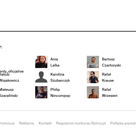
:
Ania
Bartosz
Lalka
Czartoryski
nty_oficjalnie
Jakub
Karolina
Rafał
Wojakowicz
Szubarczyk
Krause
Mateusz
Philip
Rafał
Szarafiński
Nincompop
Wrzesień
Promocja
Reklama
Kontakt
Regulamin konkursu Rytmy.pl
Polityka prywat