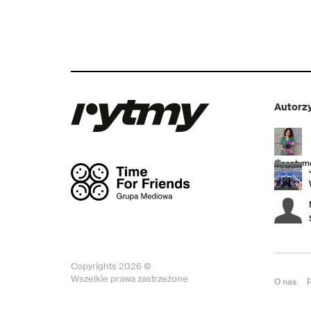
Autorzy
@sentyme
Copyrights 2026 ©
Wszelkie prawa zastrzeżone
O nas