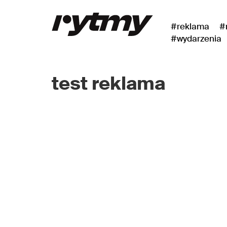
#reklama
#
#wydarzenia
test reklama