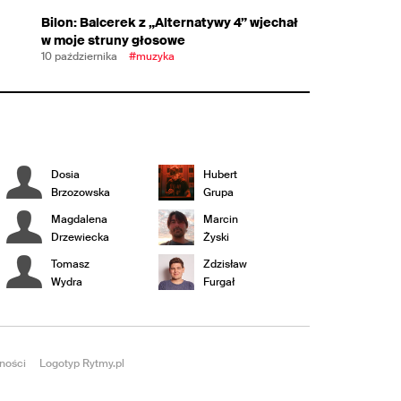
Bilon: Balcerek z „Alternatywy 4” wjechał
w moje struny głosowe
10 października
#muzyka
Dosia
Hubert
Brzozowska
Grupa
Magdalena
Marcin
Drzewiecka
Żyski
Tomasz
Zdzisław
Wydra
Furgał
ności
Logotyp Rytmy.pl