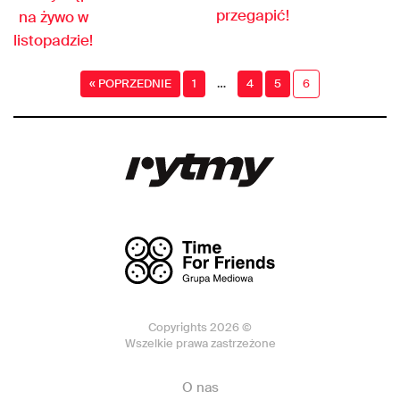
przegapić!
na żywo w
listopadzie!
…
« POPRZEDNIE
1
4
5
6
Copyrights 2026 ©
Wszelkie prawa zastrzeżone
O nas