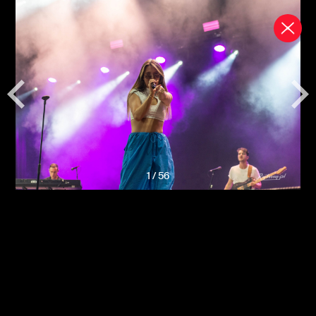
1
/
56