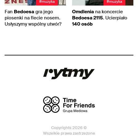
#muzyka
#muzyka
Fan
Bedoesa
gra jego
Omdlenia
na koncercie
piosenki na flecie nosem.
Bedoesa 2115
. Ucierpiało
Usłyszymy wspólny utwór?
140 osób
Copyrights 2026 ©
Wszelkie prawa zastrzeżone