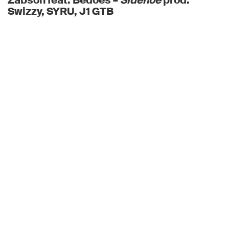
Żabson feat. Bedoes –
Sidehoe
prod.
Swizzy, SYRU, J1 GTB