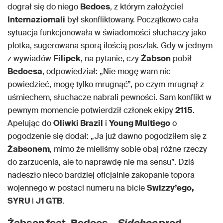
dograł się do niego
Bedoes
, z którym założyciel
Internaziomali
był skonfliktowany. Początkowo cała
sytuacja funkcjonowała w świadomości słuchaczy jako
plotka, sugerowana sporą ilością poszlak. Gdy w jednym
z wywiadów
Filipek
, na pytanie, czy
Żabson
pobił
Bedoesa
, odpowiedział: „Nie mogę wam nic
powiedzieć, mogę tylko mrugnąć”, po czym mrugnął z
uśmiechem, słuchacze nabrali pewności. Sam konflikt w
pewnym momencie potwierdził członek ekipy
2115
.
Apelując do
Oliwki Brazil
i
Young Multiego
o
pogodzenie się dodał: „Ja już dawno pogodziłem się z
Żabsonem
, mimo że mieliśmy sobie obaj różne rzeczy
do zarzucenia, ale to naprawdę nie ma sensu”. Dziś
nadeszło nieco bardziej oficjalnie zakopanie topora
wojennego w postaci numeru na bicie
Swizzy’ego,
SYRU
i
J1 GTB
.