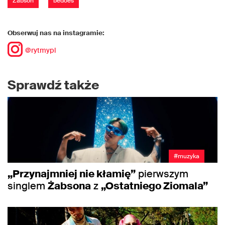
Żabson
bedoes
Obserwuj nas na instagramie:
@rytmypl
Sprawdź także
#muzyka
„Przynajmniej nie kłamię”
pierwszym
singlem
Żabsona
z
„Ostatniego Ziomala”