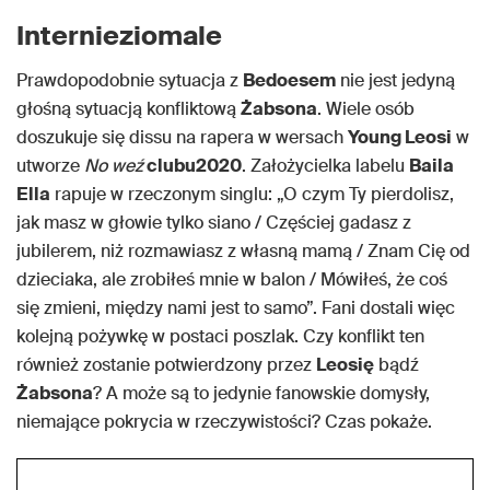
Internieziomale
Prawdopodobnie sytuacja z
Bedoesem
nie jest jedyną
głośną sytuacją konfliktową
Żabsona
. Wiele osób
doszukuje się dissu na rapera w wersach
Young Leosi
w
utworze
No weź
clubu2020
. Założycielka labelu
Baila
Ella
rapuje w rzeczonym singlu: „O czym Ty pierdolisz,
jak masz w głowie tylko siano / Częściej gadasz z
jubilerem, niż rozmawiasz z własną mamą / Znam Cię od
dzieciaka, ale zrobiłeś mnie w balon / Mówiłeś, że coś
się zmieni, między nami jest to samo”. Fani dostali więc
kolejną pożywkę w postaci poszlak. Czy konflikt ten
również zostanie potwierdzony przez
Leosię
bądź
Żabsona
? A może są to jedynie fanowskie domysły,
niemające pokrycia w rzeczywistości? Czas pokaże.