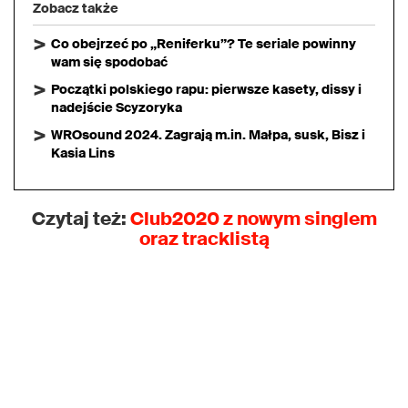
Zobacz także
Co obejrzeć po „Reniferku”? Te seriale powinny
wam się spodobać
Początki polskiego rapu: pierwsze kasety, dissy i
nadejście Scyzoryka
WROsound 2024. Zagrają m.in. Małpa, susk, Bisz i
Kasia Lins
Czytaj też:
Club2020 z nowym singlem
oraz tracklistą