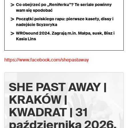
Co obejrzeć po „Reniferku”? Te seriale powinny
wam się spodobać
Początki polskiego rapu: pierwsze kasety, dissy i
nadejście Scyzoryka
WROsound 2024. Zagrają m.in. Małpa, susk, Bisz i
Kasia Lins
https://www.facebook.com/shepastaway
SHE PAST AWAY |
KRAKÓW |
KWADRAT | 31
października 2026,