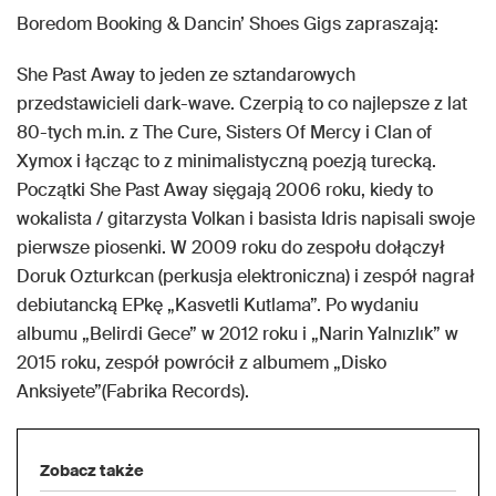
Boredom Booking & Dancin’ Shoes Gigs zapraszają:
She Past Away to jeden ze sztandarowych
przedstawicieli dark-wave. Czerpią to co najlepsze z lat
80-tych m.in. z The Cure, Sisters Of Mercy i Clan of
Xymox i łącząc to z minimalistyczną poezją turecką.
Początki She Past Away sięgają 2006 roku, kiedy to
wokalista / gitarzysta Volkan i basista Idris napisali swoje
pierwsze piosenki. W 2009 roku do zespołu dołączył
Doruk Ozturkcan (perkusja elektroniczna) i zespół nagrał
debiutancką EPkę „Kasvetli Kutlama”. Po wydaniu
albumu „Belirdi Gece” w 2012 roku i „Narin Yalnızlık” w
2015 roku, zespół powrócił z albumem „Disko
Anksiyete”(Fabrika Records).
Zobacz także