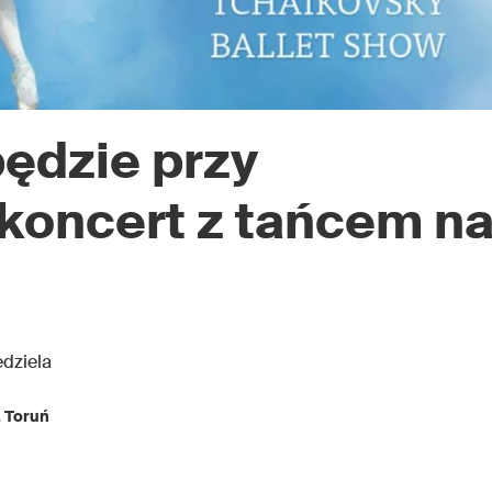
będzie przy
 koncert z tańcem n
edziela
,
Toruń