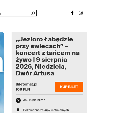
„Jezioro Łabędzie
przy świecach” –
koncert z tańcem na
żywo | 9 sierpnia
2026, Niedziela,
Dwór Artusa
Biletomat.pl
KUP BILET
108 PLN
Jak kupić bilet?
Bezpieczne zakupy u oficjalnych