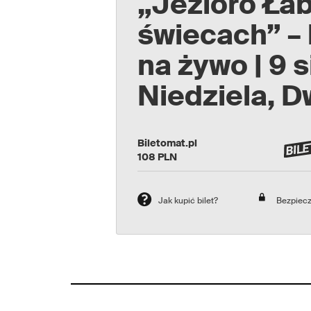
„Jezioro Ła
świecach” –
na żywo | 9 
Niedziela, D
Biletomat.pl
108
PLN
Jak kupić bilet?
Bezpiecz