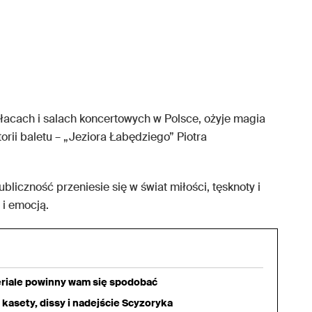
ałacach i salach koncertowych w Polsce, ożyje magia
torii baletu – „Jeziora Łabędziego” Piotra
liczność przeniesie się w świat miłości, tęsknoty i
i emocją.
eriale powinny wam się spodobać
 kasety, dissy i nadejście Scyzoryka