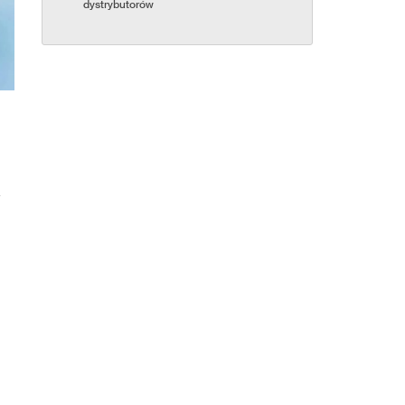
dystrybutorów
a