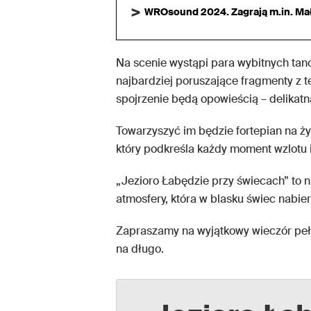
WROsound 2024. Zagrają m.in. Małp
Na scenie wystąpi para wybitnych tan
najbardziej poruszające fragmenty z t
spojrzenie będą opowieścią – delikatną
Towarzyszyć im będzie fortepian na ży
który podkreśla każdy moment wzlotu i
„Jezioro Łabędzie przy świecach” to n
atmosfery, która w blasku świec nabier
Zapraszamy na wyjątkowy wieczór pełe
na długo.