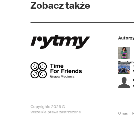
Zobacz także
Autorzy
@sentyme
Copyrights 2026 ©
Wszelkie prawa zastrzeżone
O nas