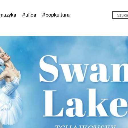
muzyka
#ulica
#popkultura