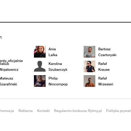
:
Ania
Bartosz
Lalka
Czartoryski
nty_oficjalnie
Jakub
Karolina
Rafał
Wojakowicz
Szubarczyk
Krause
Mateusz
Philip
Rafał
Szarafiński
Nincompop
Wrzesień
Promocja
Reklama
Kontakt
Regulamin konkursu Rytmy.pl
Polityka prywat