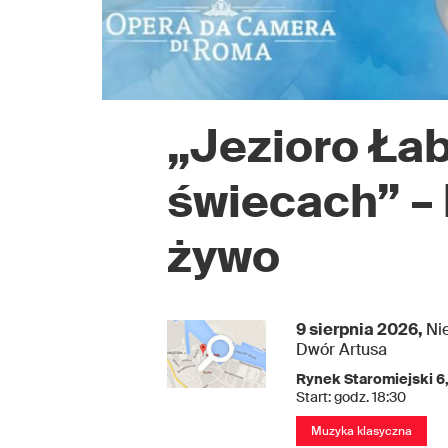
„Jezioro Ła
świecach” –
żywo
9 sierpnia 2026,
Ni
Dwór Artusa
Rynek Staromiejski 6
Start: godz. 18:30
Muzyka klasyczna