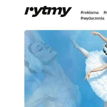
#reklama
#
#wydarzenia