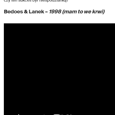
czy ten sukces był niespodzianką?
Bedoes & Lanek –
1998 (mam to we krwi)