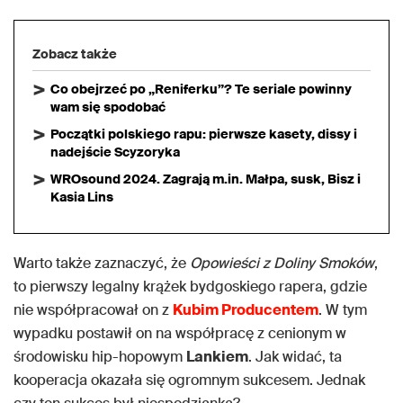
Zobacz także
Co obejrzeć po „Reniferku”? Te seriale powinny
wam się spodobać
Początki polskiego rapu: pierwsze kasety, dissy i
nadejście Scyzoryka
WROsound 2024. Zagrają m.in. Małpa, susk, Bisz i
Kasia Lins
Warto także zaznaczyć, że
Opowieści z Doliny Smoków
,
to pierwszy legalny krążek bydgoskiego rapera, gdzie
nie współpracował on z
Kubim Producentem
. W tym
wypadku postawił on na współpracę z cenionym w
środowisku hip-hopowym
Lankiem
. Jak widać, ta
kooperacja okazała się ogromnym sukcesem. Jednak