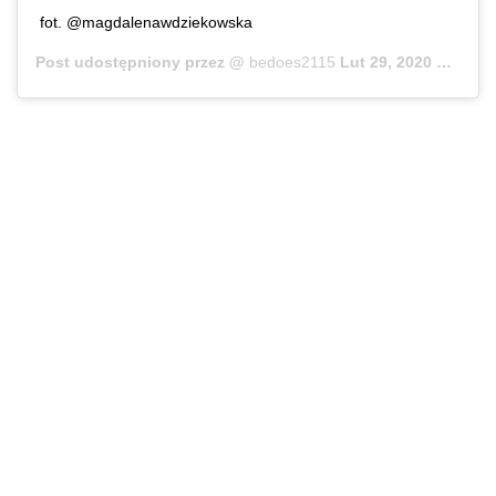
fot. @magdalenawdziekowska
Post udostępniony przez @
bedoes2115
Lut 29, 2020 o 10:15 PST