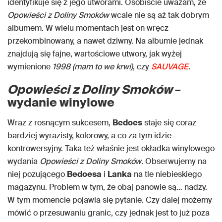
identyfikuje się z jego utworami. Osobiście uważam, że
Opowieści z Doliny Smoków
wcale nie są aż tak dobrym
albumem. W wielu momentach jest on wręcz
przekombinowany, a nawet dziwny. Na albumie jednak
znajdują się fajne, wartościowe utwory, jak wyżej
wymienione
1998 (mam to we krwi)
, czy
SAUVAGE
.
Opowieści z Doliny Smoków
–
wydanie winylowe
Wraz z rosnącym sukcesem,
Bedoes
staje się coraz
bardziej wyrazisty, kolorowy, a co za tym idzie –
kontrowersyjny. Taka też właśnie jest okładka winylowego
wydania
Opowieści z Doliny Smoków
. Obserwujemy na
niej pozującego
Bedoesa
i
Lanka
na tle niebieskiego
magazynu. Problem w tym, że obaj panowie są… nadzy.
W tym momencie pojawia się pytanie. Czy dalej możemy
mówić o przesuwaniu granic, czy jednak jest to już poza