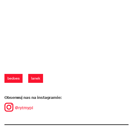
bedoes
lanek
Obserwuj nas na instagramie:
@rytmypl