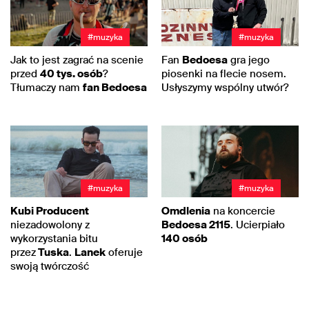
#muzyka
#muzyka
Jak to jest zagrać na scenie
Fan
Bedoesa
gra jego
przed
40 tys. osób
?
piosenki na flecie nosem.
Tłumaczy nam
fan Bedoesa
Usłyszymy wspólny utwór?
#muzyka
#muzyka
Kubi Producent
Omdlenia
na koncercie
niezadowolony z
Bedoesa 2115
. Ucierpiało
wykorzystania bitu
140 osób
przez
Tuska
.
Lanek
oferuje
swoją twórczość