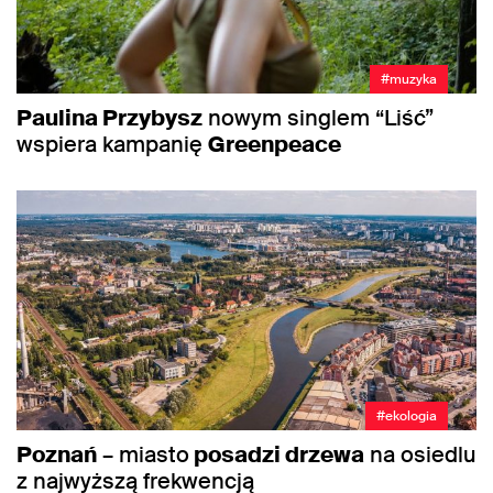
#muzyka
Paulina Przybysz
nowym singlem “Liść”
wspiera kampanię
Greenpeace
#ekologia
Poznań
– miasto
posadzi drzewa
na osiedlu
z najwyższą frekwencją