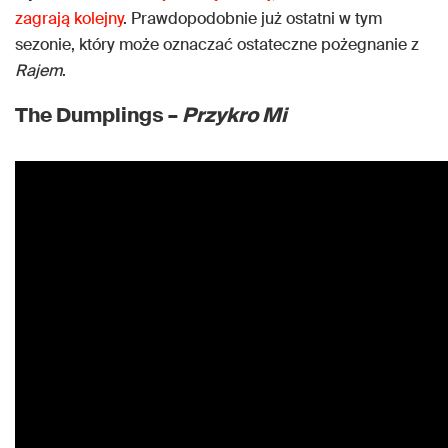
zagrają kolejny
. Prawdopodobnie już ostatni w tym
sezonie, który może oznaczać ostateczne pożegnanie z
Rajem
.
The Dumplings –
Przykro Mi