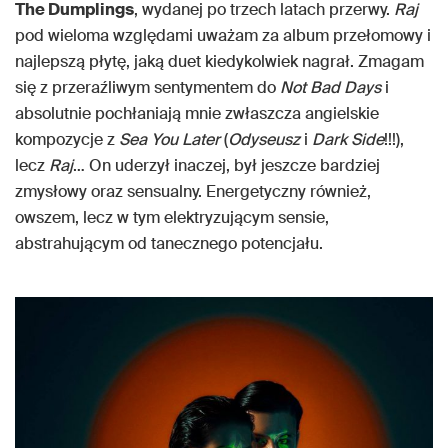
The Dumplings
, wydanej po trzech latach przerwy.
Raj
pod wieloma względami uważam za album przełomowy i
najlepszą płytę, jaką duet kiedykolwiek nagrał. Zmagam
się z przeraźliwym sentymentem do
Not Bad Days
i
absolutnie pochłaniają mnie zwłaszcza angielskie
kompozycje z
Sea You Later
(
Odyseusz
i
Dark Side
!!!),
lecz
Raj
… On uderzył inaczej, był jeszcze bardziej
zmysłowy oraz sensualny. Energetyczny również,
owszem, lecz w tym elektryzującym sensie,
abstrahującym od tanecznego potencjału.