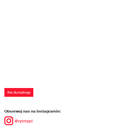
the dumplings
Obserwuj nas na instagramie:
@rytmypl