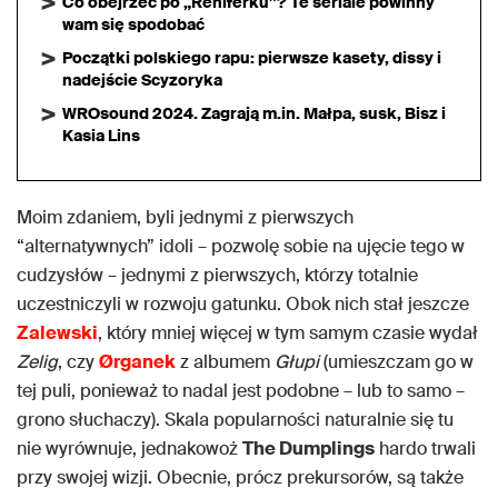
Co obejrzeć po „Reniferku”? Te seriale powinny
wam się spodobać
Początki polskiego rapu: pierwsze kasety, dissy i
nadejście Scyzoryka
WROsound 2024. Zagrają m.in. Małpa, susk, Bisz i
Kasia Lins
Moim zdaniem, byli jednymi z pierwszych
“alternatywnych” idoli – pozwolę sobie na ujęcie tego w
cudzysłów – jednymi z pierwszych, którzy totalnie
uczestniczyli w rozwoju gatunku. Obok nich stał jeszcze
Zalewski
, który mniej więcej w tym samym czasie wydał
Zelig
, czy
Ørganek
z albumem
Głupi
(umieszczam go w
tej puli, ponieważ to nadal jest podobne – lub to samo –
grono słuchaczy). Skala popularności naturalnie się tu
nie wyrównuje, jednakowoż
The Dumplings
hardo trwali
przy swojej wizji. Obecnie, prócz prekursorów, są także