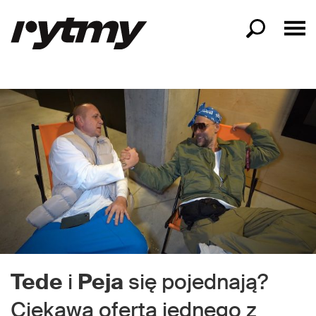
Tede
i
Peja
się pojednają?
Ciekawa oferta jednego z