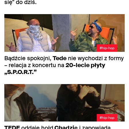
się” do dziś.
#hip-hop
Bądźcie spokojni,
Tede
nie wychodzi z formy
– relacja z koncertu na
20-lecie płyty
„S.P.O.R.T.”
#hip-hop
TEDE
oddaje hołd
Chadzi
e i zapowiada