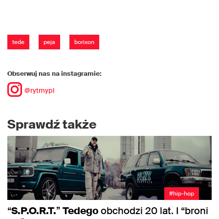
tede
peja
borixon
Obserwuj nas na instagramie:
@rytmypl
Sprawdź także
#hip-hop
“
S.P.O.R.T.
”
Tedego
obchodzi 20 lat. I “broni