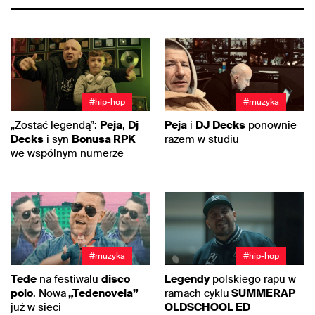
#hip-hop
#muzyka
„Zostać legendą”:
Peja
,
Dj
Peja
i
DJ Decks
ponownie
Decks
i syn
Bonusa RPK
razem w studiu
we wspólnym numerze
#muzyka
#hip-hop
Tede
na festiwalu
disco
Legendy
polskiego rapu w
polo
. Nowa
„Tedenovela”
ramach cyklu
SUMMERAP
już w sieci
OLDSCHOOL ED