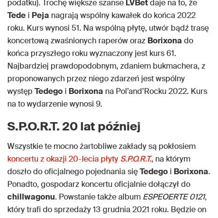
podatku). Trochę większe szanse
LVBet
daje na to, że
Tede
i
Peja
nagrają wspólny kawałek do końca 2022
roku. Kurs wynosi 51. Na wspólną płytę, utwór bądź trasę
koncertową zwaśnionych raperów oraz
Borixona
do
końca przyszłego roku wyznaczony jest kurs 61.
Najbardziej prawdopodobnym, zdaniem bukmachera, z
proponowanych przez niego zdarzeń jest wspólny
występ
Tedego
i
Borixona
na Pol’and’Rocku 2022. Kurs
na to wydarzenie wynosi 9.
S.P.O.R.T. 20 lat później
Wszystkie te mocno żartobliwe zakłady są pokłosiem
koncertu z okazji 20-lecia płyty
S.P.O.R.T
.
, na którym
doszło do oficjalnego pojednania się
Tedego
i
Borixona
.
Ponadto, gospodarz koncertu oficjalnie dołączył do
chillwagonu
. Powstanie także album
ESPEOERTE 0121
,
który trafi do sprzedaży 13 grudnia 2021 roku. Będzie on