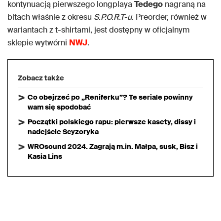
kontynuacją pierwszego longplaya
Tedego
nagraną na
bitach właśnie z okresu
S.P.O.R.T-u
. Preorder, również w
wariantach z t-shirtami, jest dostępny w oficjalnym
sklepie wytwórni
NWJ
.
Zobacz także
Co obejrzeć po „Reniferku”? Te seriale powinny
wam się spodobać
Początki polskiego rapu: pierwsze kasety, dissy i
nadejście Scyzoryka
WROsound 2024. Zagrają m.in. Małpa, susk, Bisz i
Kasia Lins