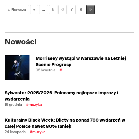
« Pierwsza
«
...
5
6
7
8
9
Nowości
Morrissey wystąpi w Warszawie na Letniej
Scenie Progresji
05 kwietnia
#
Sylwester 2025/2026. Polecamy najlepsze imprezy i
wydarzenia
16 grudnia
#muzyka
Kulturalny Black Week: Bilety na ponad 700 wydarzeń w
całej Polsce nawet 80% taniej!
24 listopada
#muzyka