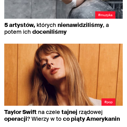
#muzyka
5 artystów,
których
nienawidziliśmy
, a
potem ich
doceniliśmy
#pop
Taylor Swift
na czele
tajnej
rządowej
operacji
? Wierzy w to
co piąty Amerykanin