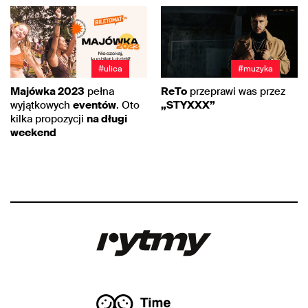
#ulica
#muzyka
Majówka 2023
pełna
ReTo
przeprawi was przez
wyjątkowych
eventów
. Oto
„STYXXX”
kilka propozycji
na długi
weekend