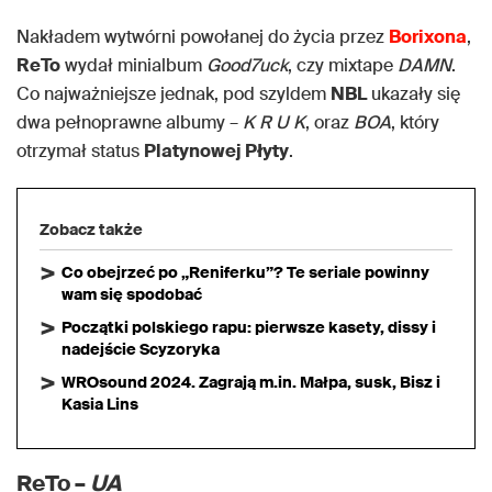
Nakładem wytwórni powołanej do życia przez
Borixona
,
ReTo
wydał minialbum
Good7uck
, czy mixtape
DAMN
.
Co najważniejsze jednak, pod szyldem
NBL
ukazały się
dwa pełnoprawne albumy –
K R U K
, oraz
BOA
, który
otrzymał status
Platynowej Płyty
.
Zobacz także
Co obejrzeć po „Reniferku”? Te seriale powinny
wam się spodobać
Początki polskiego rapu: pierwsze kasety, dissy i
nadejście Scyzoryka
WROsound 2024. Zagrają m.in. Małpa, susk, Bisz i
Kasia Lins
ReTo –
UA