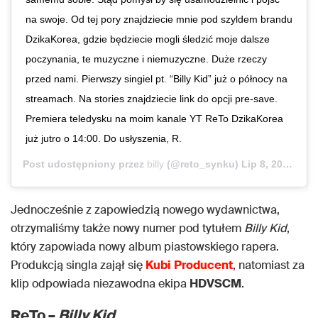
na swoje. Od tej pory znajdziecie mnie pod szyldem brandu
DzikaKorea, gdzie będziecie mogli śledzić moje dalsze
poczynania, te muzyczne i niemuzyczne. Duże rzeczy
przed nami. Pierwszy singiel pt. “Billy Kid” już o północy na
streamach. Na stories znajdziecie link do opcji pre-save.
Premiera teledysku na moim kanale YT ReTo DzikaKorea
już jutro o 14:00. Do usłyszenia, R.
Post udostępniony przez
billy
(@reto_synku)
Lip 8, 2020 o 4:27 PDT
Jednocześnie z zapowiedzią nowego wydawnictwa,
otrzymaliśmy także nowy numer pod tytułem
Billy
Kid
,
który zapowiada nowy album piastowskiego rapera.
Produkcją singla zajął się
Kubi
Producent
, natomiast za
klip odpowiada niezawodna ekipa
HDVSCM
.
ReTo –
Billy Kid