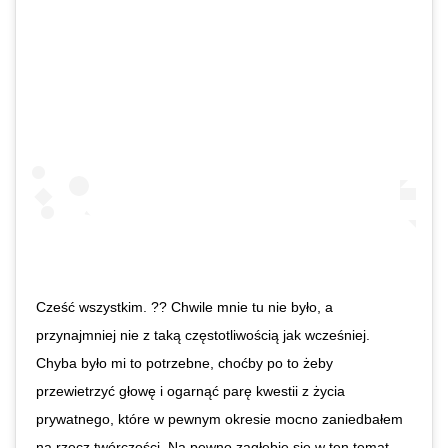
Cześć wszystkim. ?? Chwile mnie tu nie było, a
przynajmniej nie z taką częstotliwością jak wcześniej.
Chyba było mi to potrzebne, choćby po to żeby
przewietrzyć głowę i ogarnąć parę kwestii z życia
prywatnego, które w pewnym okresie mocno zaniedbałem
na rzecz twórczości. Na pewno zagłębię się w ten temat