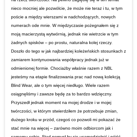
nieco mocniej ale pozwólcie, że może nie teraz i tu, w tym
poście a między wierszami w nadchodzących, nowych
numerach ode mnie. W międzyczasie pożegnałem się z
moją macierzystą wytwórnią, jednak nie wietrzcie w tym
żadnych spisków – po prostu, naturalna kolej rzeczy.
Doszło do tego w jak najbardziej koleżeńskich stosunkach z
zamiarem kontynuowania współpracy jednak już w
odmienionej formie. Chociażby właśnie razem z NBL
jesteśmy na etapie finalizowania prac nad nową kolekcją
Blind Wear, ale o tym więcej niedługo. Wiele razem
osiągnęliśmy i zawsze będę za to bardzo wdzięczny.
Przyszedł jednak moment na mojej drodze i w mojej
twórczości, w którym stwierdziłem że potrzebuje zmian,
dużego kroku w przód, czegoś co pozwoli mi pokazać że
stać mnie na więcej – zarówno moim odbiorcom jak i
samemu sobie. Stąd pomysł by się usamodzielnić i pójść