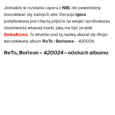
Jednakże w rozstaniu rapera z
NBL
nie powinniśmy
doszukiwać się żadnych afer. Decyzja
Igora
podyktowana jest chęcią pójścia
na swoje
i spróbowania
zbudowania własnej marki, jaką ma być projekt
DzikaKorea
. To właśnie pod tą nazwą ukazał się długo
wyczekiwany album
ReTo
i
Borixona
–
420024
.
ReTo, Borixon –
420024
– odsłuch albumu