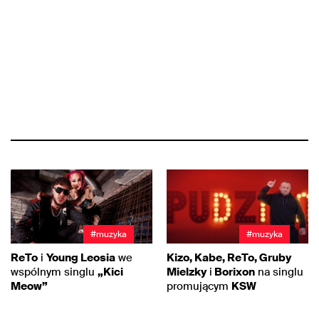
#muzyka
#muzyka
ReTo
i
Young Leosia
we
Kizo, Kabe, ReTo, Gruby
wspólnym singlu
„Kici
Mielzky
i
Borixon
na singlu
Meow”
promującym
KSW