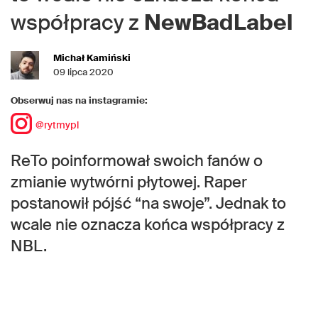
współpracy z
NewBadLabel
Michał Kamiński
09 lipca 2020
Obserwuj nas na instagramie:
@rytmypl
ReTo poinformował swoich fanów o
zmianie wytwórni płytowej. Raper
postanowił pójść “na swoje”. Jednak to
wcale nie oznacza końca współpracy z
NBL.