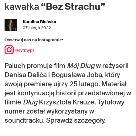
kawałka
“Bez Strachu”
Karolina Błońska
07 lutego 2022
Obserwuj nas na instagramie:
@rytmypl
Paluch promuje film
Mój Dług
w reżyserii
Denisa Delića i Bogusława Joba, który
swoją premierę ujrzy 25 lutego. Materiał
jest kontynuacją historii przedstawionej w
filmie
Dług
Krzysztofa Krauze. Tytułowy
numer został wykorzystany w
soundtracku. Sprawdź szczegóły.