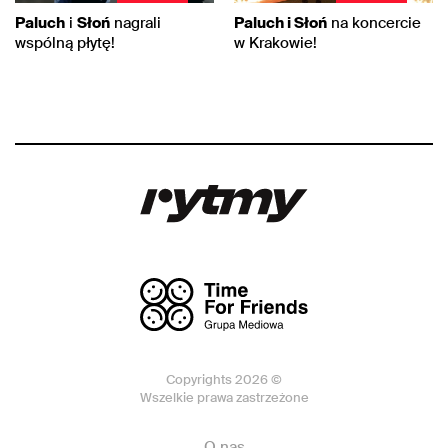
Paluch
i
Słoń
nagrali
Paluch i Słoń
na koncercie
wspólną płytę!
w Krakowie!
Copyrights 2026 ©
Wszelkie prawa zastrzeżone
O nas