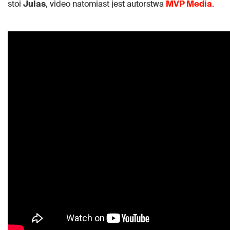
stoi
Julas
, video natomiast jest autorstwa
MVP Media
.