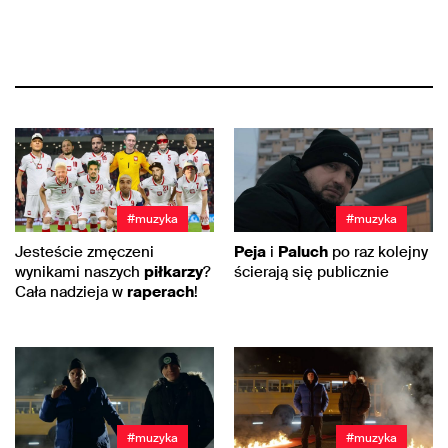
#muzyka
#muzyka
Jesteście zmęczeni
Peja
i
Paluch
po raz kolejny
wynikami naszych
piłkarzy
?
ścierają się publicznie
Cała nadzieja w
raperach
!
#muzyka
#muzyka