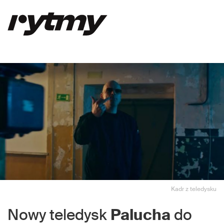
Kadr z teledysku
Nowy teledysk
Palucha
do