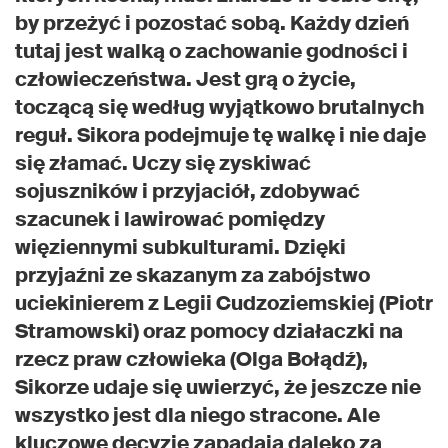
by przeżyć i pozostać sobą. Każdy dzień
tutaj jest walką o zachowanie godności i
człowieczeństwa. Jest grą o życie,
toczącą się według wyjątkowo brutalnych
reguł. Sikora podejmuje tę walkę i nie daje
się złamać. Uczy się zyskiwać
sojuszników i przyjaciół, zdobywać
szacunek i lawirować pomiędzy
więziennymi subkulturami. Dzięki
przyjaźni ze skazanym za zabójstwo
uciekinierem z Legii Cudzoziemskiej (Piotr
Stramowski) oraz pomocy działaczki na
rzecz praw człowieka (Olga Bołądź),
Sikorze udaje się uwierzyć, że jeszcze nie
wszystko jest dla niego stracone. Ale
kluczowe decyzje zapadają daleko za