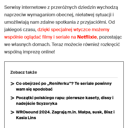
Serwisy internetowe z przeróżnych dziedzin wychodzą
naprzeciw wymaganiom obecnej, niełatwej sytuacji i
umożliwiają nam zdalne spotkania z przyjaciółmi. Od
jakiegoś czasu,
dzięki specjalnej wtyczce możemy
wspólnie oglądać filmy i seriale na
Netflixie
,
pozostając
we własnych domach. Teraz możecie również rozkręcić
wspólną imprezę online!
Zobacz także
Co obejrzeć po „Reniferku”? Te seriale powinny
wam się spodobać
Początki polskiego rapu: pierwsze kasety, dissy i
nadejście Scyzoryka
WROsound 2024. Zagrają m.in. Małpa, susk, Bisz i
Kasia Lins