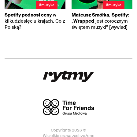
#muzyka
#muzyka
Spotify podnosi ceny
w
Mateusz Smółka
,
Spotify
:
kilkudziesięciu krajach. Co z
„
Wrapped
jest corocznym
Polską?
świętem muzyki” [wywiad]
Copyrights 2026 ©
Wszelkie prawa zastrzeżone