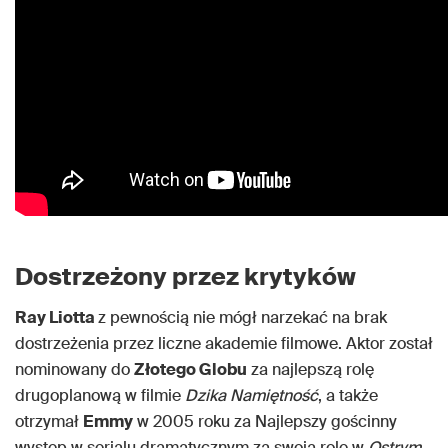
Dostrzeżony przez krytyków
Ray Liotta
z pewnością nie mógł narzekać na brak
dostrzeżenia przez liczne akademie filmowe. Aktor został
nominowany do
Złotego Globu
za najlepszą rolę
drugoplanową w filmie
Dzika Namiętność
, a także
otrzymał
Emmy
w 2005 roku za Najlepszy gościnny
występ w serialu dramatycznym za swoją rolę w
Ostrym