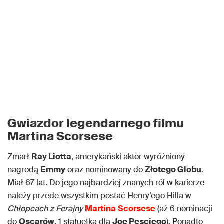
Gwiazdor legendarnego filmu
Martina Scorsese
Zmarł
Ray Liotta
, amerykański aktor wyróżniony
nagrodą
Emmy
oraz nominowany do
Złotego Globu
.
Miał 67 lat. Do jego najbardziej znanych ról w karierze
należy przede wszystkim postać Henry’ego Hilla w
Chłopcach z Ferajny
Martina
Scorsese
(aż 6 nominacji
do
Oscarów
, 1 statuetka dla
Joe Pesciego
). Ponadto