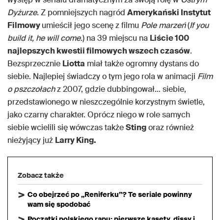
Dyżurze
. Z pomniejszych nagród
Amerykański Instytut
Filmowy
umieścił jego scenę z filmu
Pole marzeń
(
If you
build it, he will come.
) na 39 miejscu na
Liście 100
najlepszych kwestii filmowych wszech czasów
.
Bezsprzecznie
Liotta
miał także ogromny dystans do
siebie. Najlepiej świadczy o tym jego rola w animacji
Film
o pszczołach
z 2007, gdzie dubbingował… siebie,
przedstawionego w nieszczególnie korzystnym świetle,
jako czarny charakter. Oprócz niego w role samych
siebie wcielili się wówczas także
Sting
oraz również
nieżyjący już
Larry King.
Zobacz także
Co obejrzeć po „Reniferku”? Te seriale powinny
wam się spodobać
Początki polskiego rapu: pierwsze kasety, dissy i