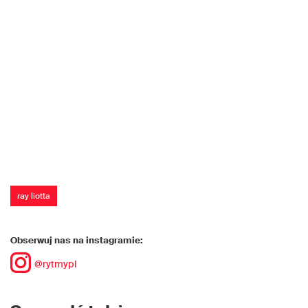
ray liotta
Obserwuj nas na instagramie:
@rytmypl