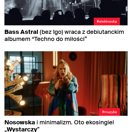
#elektronika
Bass Astral
(bez Igo) wraca z debiutanckim
albumem “Techno do miłości”
#muzyka
Nosowska
i minimalizm. Oto ekosingiel
„
Wystarczy
”