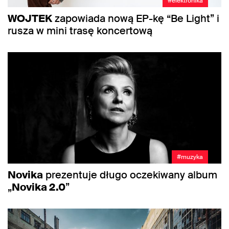
#elektronika
WOJTEK
zapowiada nową EP-kę “Be Light” i
rusza w mini trasę koncertową
#muzyka
Novika
prezentuje długo oczekiwany album
„
Novika 2.0
”