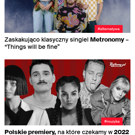
#alternatywa
Zaskakująco klasyczny singiel
Metronomy
–
“Things will be fine”
#muzyka
Polskie premiery,
na które czekamy w
2022