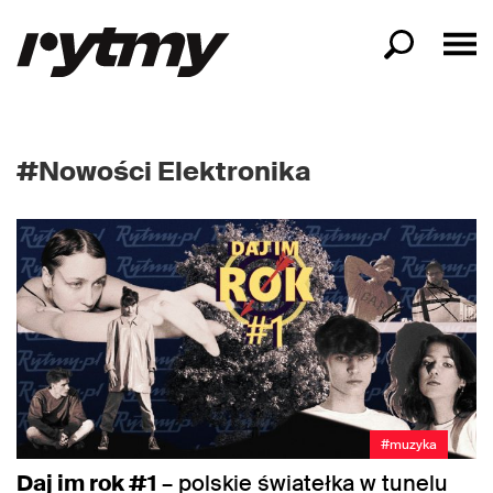
#Nowości Elektronika
#muzyka
Daj im rok #1
– polskie światełka w tunelu