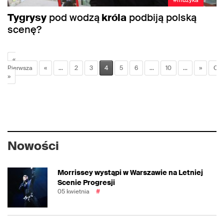
#muzyka
Tygrysy
pod wodzą
króla
podbiją polską
scenę?
«
Pierwsza
«
...
2
3
4
5
6
...
10
...
»
Ost
»
Nowości
Morrissey wystąpi w Warszawie na Letniej
Scenie Progresji
05 kwietnia
#