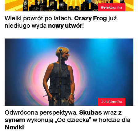
#elektronika
Wielki powrót po latach.
Crazy Frog
już
niedługo wyda
nowy utwór
!
#elektronika
Odwrócona perspektywa.
Skubas
wraz
z
synem
wykonują „Od dziecka” w hołdzie dla
Noviki