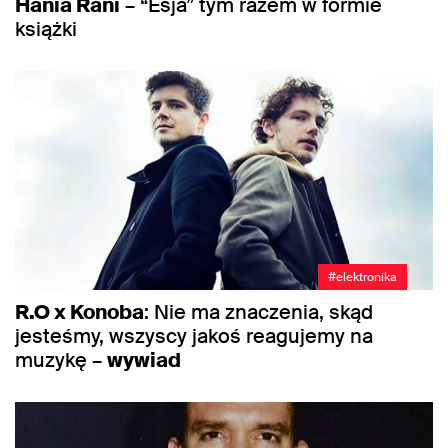
Hania Rani
– “Esja” tym razem w formie
książki
#elektronika
R.O x Konoba
: Nie ma znaczenia, skąd
jesteśmy, wszyscy jakoś reagujemy na
muzykę –
wywiad