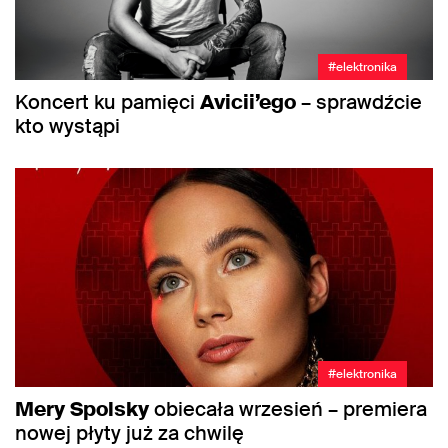
#elektronika
Koncert ku pamięci
Avicii’ego
– sprawdźcie
kto wystąpi
#elektronika
Mery
Spolsky
obiecała wrzesień – premiera
nowej płyty już za chwilę