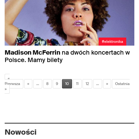
#elektronika
Madison McFerrin
na dwóch koncertach w
Polsce. Mamy bilety
«
Pierwsza
«
...
8
9
10
11
12
...
»
Ostatnia
»
Nowości