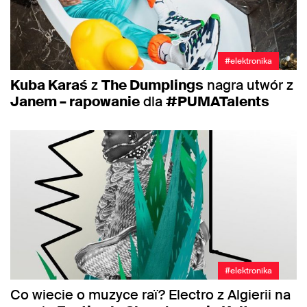
#elektronika
Kuba Karaś
z
The Dumplings
nagra utwór z
Janem – rapowanie
dla
#PUMATalents
#elektronika
Co wiecie o muzyce raï? Electro z Algierii na