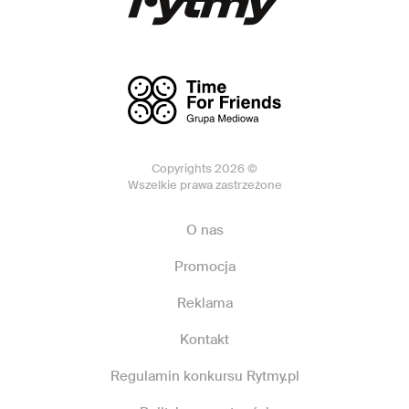
Copyrights 2026 ©
Wszelkie prawa zastrzeżone
O nas
Promocja
Reklama
Kontakt
Regulamin konkursu Rytmy.pl