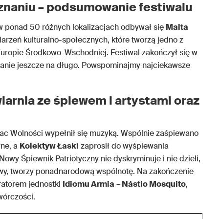
oznaniu – podsumowanie festiwalu
 w ponad 50 różnych lokalizacjach odbywał się
Malta
arzeń kulturalno-społecznych, które tworzą jedno z
uropie Środkowo-Wschodniej. Festiwal zakończył się w
tanie jeszcze na długo. Powspominajmy najciekawsze
wiarnia ze śpiewem i artystami oraz
lac Wolności wypełnił się muzyką. Wspólnie zaśpiewano
wne, a
Kolektyw Łaski
zaprosił do wyśpiewania
owy Śpiewnik Patriotyczny nie dyskryminuje i nie dzieli,
ywy, tworzy ponadnarodową wspólnotę. Na zakończenie
ratorem jednostki
Idiomu Armia
–
Nástio Mosquito
,
wórczości.