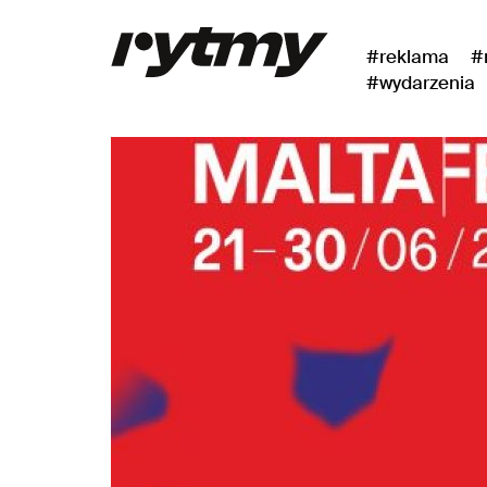
#reklama
#
#wydarzenia