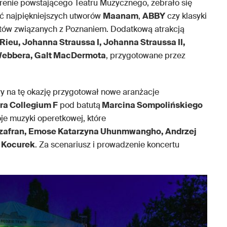
erenie powstającego Teatru Muzycznego, zebrało się
ać najpiękniejszych utworów
Maanam
,
ABBY
czy klasyki
tów związanych z Poznaniem. Dodatkową atrakcją
Rieu, Johanna Straussa I, Johanna Straussa II,
Webbera, Galt MacDermota
, przygotowane przez
óry na tę okazję przygotował nowe aranżacje
ra Collegium F
pod batutą
Marcina Sompolińskiego
e muzyki operetkowej, które
zafran, Emose Katarzyna Uhunmwangho, Andrzej
 Kocurek
. Za scenariusz i prowadzenie koncertu