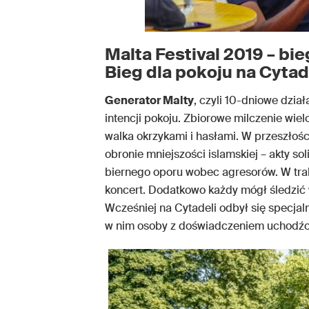
Malta Festival 2019 – bie
Bieg dla pokoju na Cytad
Generator Malty
, czyli 10-dniowe dz
intencji pokoju. Zbiorowe milczenie wielo
walka okrzykami i hasłami. W przeszłoś
obronie mniejszości islamskiej – akty s
biernego oporu wobec agresorów. W trakc
koncert. Dodatkowo każdy mógł śledzi
Wcześniej na Cytadeli odbył się specja
w nim osoby z doświadczeniem uchodźc