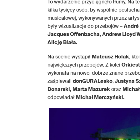
To wydarzenie przyciągnęło tłumy. Na t
kilka tysięcy osób, by wspólnie posłuch
musicalowej, wykonywanych przez artys
były wizualizacje do przebojów –
André 
Jacques Offenbacha, Andrew Lloyd 
Alicję Biała.
Na scenie wystąpił
Mateusz Holak
, kt
największych przebojów. Z kolei
Orkiest
wykonała na nowo, dobrze znane przeboj
zaśpiewali
donGURALesko
,
Justyna S
Donarski, Marta Mazurek
oraz
Michał
odpowiadał
Michał Merczyński.