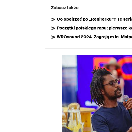
Zobacz także
Co obejrzeć po „Reniferku”? Te ser
Początki polskiego rapu: pierwsze ka
WROsound 2024. Zagrają m.in. Małpa,