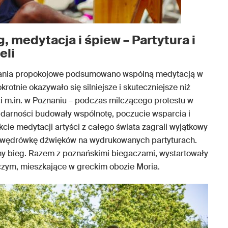
g, medytacja i śpiew – Partytura i
eli
iałania propokojowe podsumowano wspólną medytacją w
krotnie okazywało się silniejsze i skuteczniejsze niż
ci m.in. w Poznaniu – podczas milczącego protestu w
olidarności budowały wspólnotę, poczucie wsparcia i
ie medytacji artyści z całego świata zagrali wyjątkowy
ć wędrówkę dźwięków na wydrukowanych partyturach.
lny bieg. Razem z poznańskimi biegaczami, wystartowały
zym, mieszkające w greckim obozie Moria.