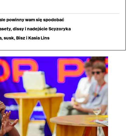
iale powinny wam się spodobać
sety, dissy i nadejście Scyzoryka
 susk, Bisz i Kasia Lins