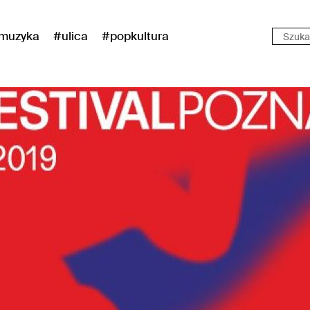
muzyka
#ulica
#popkultura