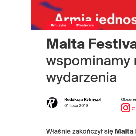
#muzyka
#festiwale
Malta Festiva
wspominamy n
wydarzenia
Redakcja Rytmy.pl
Obserwu
01 lipca 2019
@
Właśnie zakończył się
Malta 