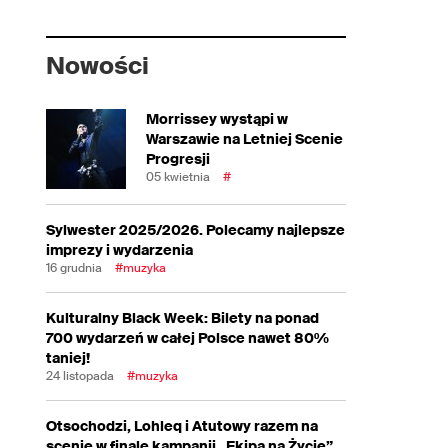
Nowości
Morrissey wystąpi w
Warszawie na Letniej Scenie
Progresji
05 kwietnia
#
Sylwester 2025/2026. Polecamy najlepsze
imprezy i wydarzenia
16 grudnia
#muzyka
Kulturalny Black Week: Bilety na ponad
700 wydarzeń w całej Polsce nawet 80%
taniej!
24 listopada
#muzyka
Otsochodzi, Lohleq i Atutowy razem na
scenie w finale kampanii „Ekipa na Życie”