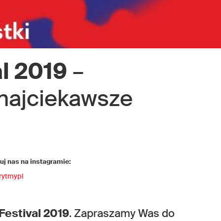
l 2019
–
ajciekawsze
j nas na instagramie:
rytmypl
Festival 2019
. Zapraszamy Was do