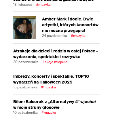
18 listopada
#muzyka
Amber Mark i dodie. Dwie
artystki, których koncertów
nie można przegapić!
24 października
#muzyka
Atrakcje dla dzieci i rodzin w całej Polsce –
wydarzenia, spektakle i rozrywka
20 października
#akcje miejskie
Imprezy, koncerty i spektakle. TOP 10
wydarzeń na Halloween 2025
15 października
#muzyka
Bilon: Balcerek z „Alternatywy 4” wjechał
w moje struny głosowe
10 października
#muzyka