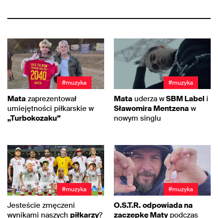
#muzyka
#muzyka
Mata
zaprezentował
Mata
uderza w
SBM Label
i
umiejętności piłkarskie w
Sławomira Mentzena
w
„Turbokozaku”
nowym singlu
#muzyka
#muzyka
Jesteście zmęczeni
O.S.T.R.
odpowiada na
wynikami naszych
piłkarzy
?
zaczepkę Maty
podczas