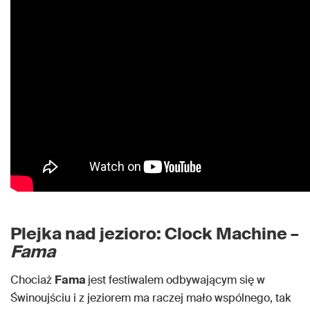
Plejka nad jezioro: Clock Machine –
Fama
Chociaż
Fama
jest festiwalem odbywającym się w
Świnoujściu i z jeziorem ma raczej mało wspólnego, tak