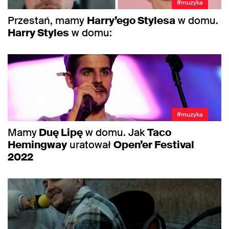
#muzyka
Przestań, mamy
Harry’ego Stylesa
w domu.
Harry Styles
w domu:
#muzyka
Mamy
Duę Lipę
w domu. Jak
Taco
Hemingway
uratował
Open’er Festival
2022