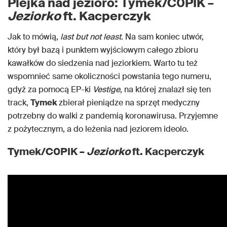
Plejka nad jezioro: Tymek/C0PIK –
Jeziorko
ft. Kacperczyk
Jak to mówią,
last but not least
. Na sam koniec utwór,
który był bazą i punktem wyjściowym całego zbioru
kawałków do siedzenia nad jeziorkiem. Warto tu też
wspomnieć same okoliczności powstania tego numeru,
gdyż za pomocą EP-ki
Vestige
, na której znalazł się ten
track,
Tymek
zbierał pieniądze na sprzęt medyczny
potrzebny do walki z pandemią koronawirusa. Przyjemne
z pożytecznym, a do leżenia nad jeziorem ideolo.
Tymek/C0PIK –
Jeziorko
ft. Kacperczyk