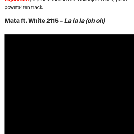
powstał ten track.
Mata ft. White 2115 –
La la la (oh oh)