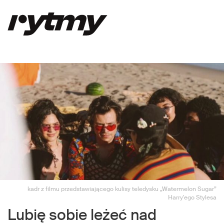
kadr z filmu przedstawiającego kulisy teledysku „Watermelon Sugar”
Harry'ego Stylesa
Lubię sobie leżeć nad