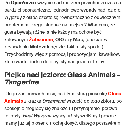
Po
Open’erze
i wizycie nad morzem przychodzi czas na
bardziej spontaniczne, jednodniowe wypady nad jezioro.
Wyjazdy z ekipą często są równoznaczne z odwiecznym
problemem: czego słuchać na miejscu? Wiadomo, że
gusta bywają różne, a nie każdy ma ochotę być
katowanym
Żabsonem
,
OIO
czy
Matą
(chociaż w
zestawieniu
Matczak
będzie, taki miały spoiler).
Przychodzimy więc z pomocą i propozycjami kawałków,
które warto dodać do playlisty nad jezioro. Enjoy!
Plejka nad jezioro: Glass Animals –
Tangerine
Długo zastanawiałem się nad tym, którą piosenkę
Glass
Animals
z krążka
Dreamland
wrzucić do tego zbioru, bo
spokojnie mogłaby się znaleźć tu przynajmniej połowa
tej płyty.
Heat Waves
wszyscy już słyszeliśmy i pewnie
mamy już tej piosenki trochę dosyć, dlatego postawiłem