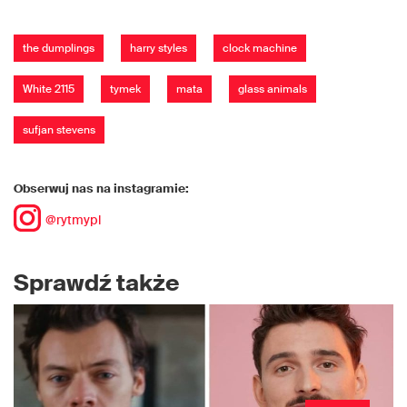
the dumplings
harry styles
clock machine
White 2115
tymek
mata
glass animals
sufjan stevens
Obserwuj nas na instagramie:
@rytmypl
Sprawdź także