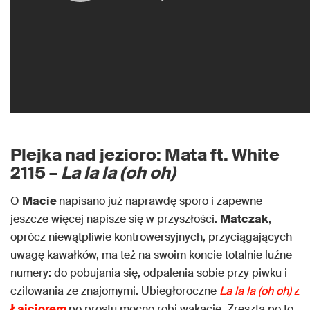
Plejka nad jezioro: Mata ft. White
2115 –
La la la (oh oh)
O
Macie
napisano już naprawdę sporo i zapewne
jeszcze więcej napisze się w przyszłości.
Matczak
,
oprócz niewątpliwie kontrowersyjnych, przyciągających
uwagę kawałków, ma też na swoim koncie totalnie luźne
numery: do pobujania się, odpalenia sobie przy piwku i
czilowania ze znajomymi. Ubiegłoroczne
La la la (oh oh)
z
Łajciorem
po prostu mocno robi wakacje. Zresztą po to