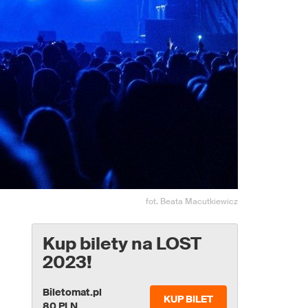
fot. Beata Macutkiewicz
Kup bilety na LOST
2023!
Biletomat.pl
KUP BILET
80 PLN