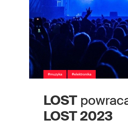
#muzyka
#elektronika
LOST
powraca!
LOST 2023