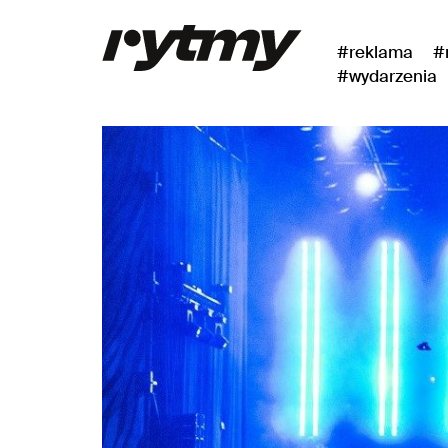
#reklama
#
#wydarzenia