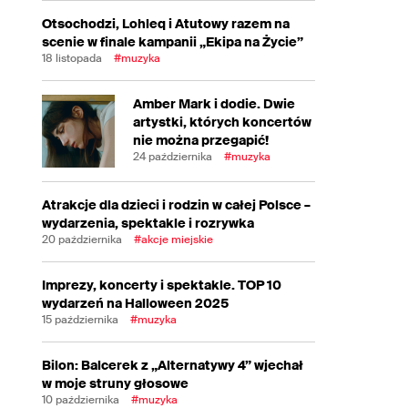
Otsochodzi, Lohleq i Atutowy razem na
scenie w finale kampanii „Ekipa na Życie”
18 listopada
#muzyka
Amber Mark i dodie. Dwie
artystki, których koncertów
nie można przegapić!
24 października
#muzyka
Atrakcje dla dzieci i rodzin w całej Polsce –
wydarzenia, spektakle i rozrywka
20 października
#akcje miejskie
Imprezy, koncerty i spektakle. TOP 10
wydarzeń na Halloween 2025
15 października
#muzyka
Bilon: Balcerek z „Alternatywy 4” wjechał
w moje struny głosowe
10 października
#muzyka