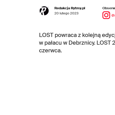
Redakcja Rytmy.pl
Obserwu
20 lutego 2023
@
LOST powraca z kolejną edyc
w pałacu w Debrznicy. LOST 
czerwca.