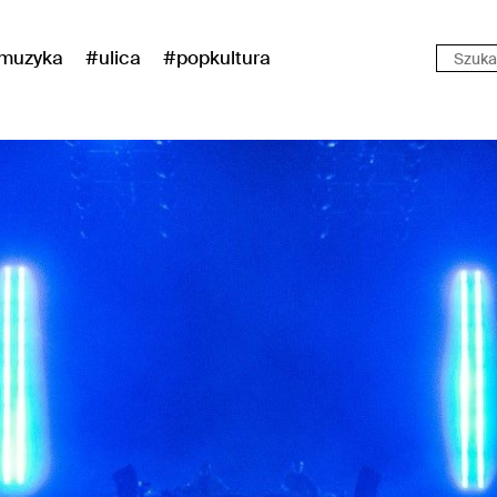
muzyka
#ulica
#popkultura