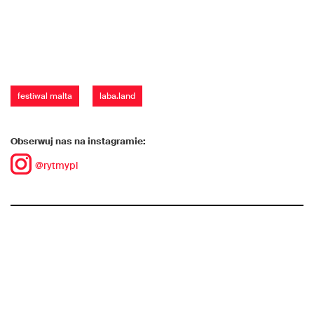
festiwal malta
laba.land
Obserwuj nas na instagramie:
@rytmypl