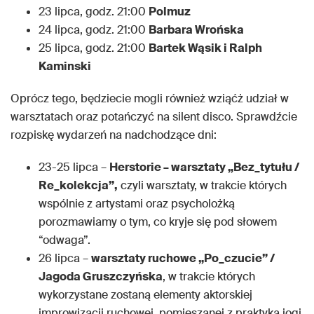
23 lipca, godz. 21:00
Polmuz
24 lipca, godz. 21:00
Barbara Wrońska
25 lipca, godz. 21:00
Bartek Wąsik i Ralph
Kaminski
Oprócz tego, będziecie mogli również wziąćż udział w
warsztatach oraz potańczyć na silent disco. Sprawdźcie
rozpiskę wydarzeń na nadchodzące dni:
23-25 lipca –
Herstorie – warsztaty „Bez_tytułu /
Re_kolekcja”,
czyli warsztaty, w trakcie których
wspólnie z artystami oraz psycholożką
porozmawiamy o tym, co kryje się pod słowem
“odwaga”.
26 lipca –
warsztaty ruchowe „Po_czucie” /
Jagoda Gruszczyńska
, w trakcie których
wykorzystane zostaną elementy aktorskiej
improwizacji ruchowej, pomieszanej z praktyką jogi