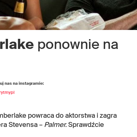
rlake
ponownie na
j nas na instagramie:
rytmypl
imberlake powraca do aktorstwa i zagra
era Stevensa –
Palmer.
Sprawdźcie