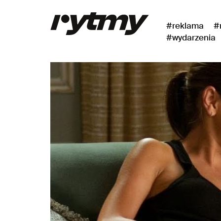
#reklama
#
#wydarzenia