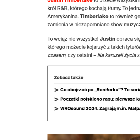
Justin Timberlake
to przede wszystkim 
król R&B, którego kochają tłumy. To jed
Amerykanina.
Timberlake
to również ge
zamienia w niezapomniane show muzycz
To wciąż nie wszystko!
Justin
obraca się
którego możecie kojarzyć z takich tytułó
czasem
, czy ostatni –
Na karuzeli życia
z
Zobacz także
Co obejrzeć po „Reniferku”? Te ser
Początki polskiego rapu: pierwsze ka
WROsound 2024. Zagrają m.in. Małpa,