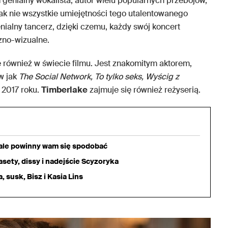
genialny wokalista, autor wielu popularnych przebojów,
nak nie wszystkie umiejętności tego utalentowanego
nialny tancerz, dzięki czemu, każdy swój koncert
no-wizualne.
 również w świecie filmu. Jest znakomitym aktorem,
w jak
The Social Network, To tylko seks, Wyścig z
 2017 roku.
Timberlake
zajmuje się również reżyserią.
iale powinny wam się spodobać
sety, dissy i nadejście Scyzoryka
 susk, Bisz i Kasia Lins