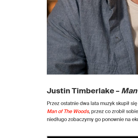
Justin Timberlake –
Man 
Przez ostatnie dwa lata muzyk skupił s
Man of The Woods
, przez co zrobił sobi
niedługo zobaczymy go ponownie na ekr