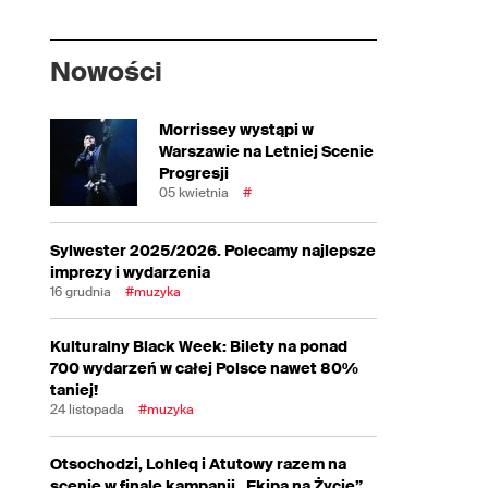
Nowości
Morrissey wystąpi w
Warszawie na Letniej Scenie
Progresji
05 kwietnia
#
Sylwester 2025/2026. Polecamy najlepsze
imprezy i wydarzenia
16 grudnia
#muzyka
Kulturalny Black Week: Bilety na ponad
700 wydarzeń w całej Polsce nawet 80%
taniej!
24 listopada
#muzyka
Otsochodzi, Lohleq i Atutowy razem na
scenie w finale kampanii „Ekipa na Życie”