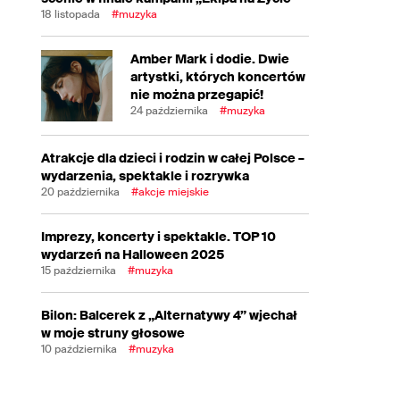
18 listopada
#muzyka
Amber Mark i dodie. Dwie
artystki, których koncertów
nie można przegapić!
24 października
#muzyka
Atrakcje dla dzieci i rodzin w całej Polsce –
wydarzenia, spektakle i rozrywka
20 października
#akcje miejskie
Imprezy, koncerty i spektakle. TOP 10
wydarzeń na Halloween 2025
15 października
#muzyka
Bilon: Balcerek z „Alternatywy 4” wjechał
w moje struny głosowe
10 października
#muzyka