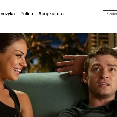
muzyka
#ulica
#popkultura