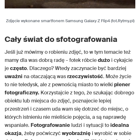
Zdjęcie wykonane smartfonem Samsung Galaxy Z Flip4 (fot.Rytmy.pl)
Cały świat do sfotografowania
Jeśli już mówimy o robieniu zdjęć, to w tym temacie też
mamy dla was dobrą radę – fotek róbcie
dużo
i cykajcie
je
często
. Dlaczego? Wtedy zaczynacie być bardziej
uważni
na otaczającą was
rzeczywistość
. Może życie
to nie teledysk, ale z pewnością miasto to wielki
plener
fotograficzny.
Korzystajcie z tego, że szukając dobrego
obiektu lub miejsca do zdjęć, poznajecie lepiej
przestrzeń i czasem uda wam się dotrzeć do miejsc, o
których istnieniu nie mieliście pojęcia, a są naprawdę
wspaniałe.
Fotografowanie
ludzi i sytuacji to
idealna
okazja
, żeby poćwiczyć
wyobraźnię
i wyrobić w sobie