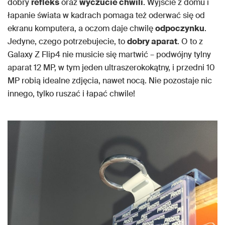
dobry
refleks
oraz
wyczucie chwili
. Wyjście z domu i
łapanie świata w kadrach pomaga też oderwać się od
ekranu komputera, a oczom daje chwilę
odpoczynku
.
Jedyne, czego potrzebujecie, to
dobry aparat
. O to z
Galaxy Z Flip4 nie musicie się martwić – podwójny tylny
aparat 12 MP, w tym jeden ultraszerokokątny, i przedni 10
MP robią idealne zdjęcia, nawet nocą. Nie pozostaje nic
innego, tylko ruszać i łapać chwile!