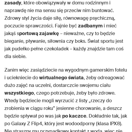
zasady
, które obowiązywały w domu rodzinnym i
naprawdę nie ma sensu się przeciw nim buntować.
Zdrowy styl życia daje siłę, równowagę psychiczną,
poczucie sprawczości. Fajnie być
zadbanym
i mieć
jakąś s
portową zajawkę
– nieważne, czy to będzie
bieganie, pływanie, siłownia czy boks. Świat sportu jest
jak pudełko pełne czekoladek – każdy znajdzie tam coś
dla siebie.
Zanim więc zasiądziecie na wygodnym gamerskim fotelu
i uciekniecie do
wirtualnego świata
, żeby odreagować
dużo zajęć na uczelni, dostarczcie swojemu ciału
wszystkiego
, czego potrzebuje, żeby było zdrowe.
Wtedy będziecie mogli wyrzucić z listy „rzeczy do
zrobienia w ciągu roku” jesienne chorowanie, a deszcz
będzie spływał po was jak
po kaczce
. Dokładnie tak, jak
po Galaxy Z Flip4, który jest wodoodporny (klasa IPX8).
Nie straszny mu przypadkowy kontakt z wodą, więc nie