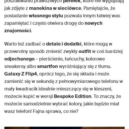
poszukiwaniu prawdziwych
perełek
, które nie wyglądają
jak zdjęte z
manekina w sieciówce
. Pamiętajcie, że
posiadanie
własnego stylu
pozwala innym łatwiej was
zapamiętać i często otwiera drogę do
nowych
znajomości
.
Warto też zadbać o
detale i dodatki
, które mogą w
przewrotny sposób zmienić zwykły
outfit
w coś bardziej
odjechanego
– pierścienie, łańcuchy, kolorowe
sneakersy albo
smartfon
wyróżniający się z tłumu.
Galaxy Z Flip4
, oprócz tego, że się składa i może
zamienić się w sekundę z pełnowymiarowego telefonu w
mały kwadracik idealnie mieszczący się w kieszeni,
możecie kupić w wersji
Bespoke Edition
. To znaczy, że
możecie samodzielnie wybrać kolory, jakie będzie miał
wasz telefon! Fajna sprawa, co nie?