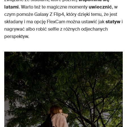
latami
. Warto też te magiczne momenty
uwiecznić
, w
czym pomoże Galaxy Z Flip4, który dzięki temu, że jest
składany i ma opcję FlexCam można ustawić jak
statyw
i
nagrywać albo robić selfie z różnych odjechanych
perspektyw.