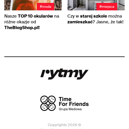
#moda
#miejsca
Nasze
TOP 10 okularów
na
Czy w
starej szkole
można
różne okazje od
zamieszkać
? Jasne, że tak!
TheBlogShop.pl!
Copyrights 2026 ©