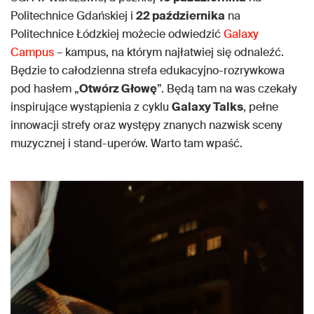
Politechnice Gdańskiej i
22 października
na
Politechnice Łódzkiej możecie odwiedzić
Galaxy
Campus
– kampus, na którym najłatwiej się odnaleźć.
Będzie to całodzienna strefa edukacyjno-rozrywkowa
pod hasłem „
Otwórz Głowę
”. Będą tam na was czekały
inspirujące wystąpienia z cyklu
Galaxy Talks
, pełne
innowacji strefy oraz występy znanych nazwisk sceny
muzycznej i stand-uperów. Warto tam wpaść.