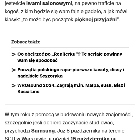
jesteście
lwami salonowymi
, na pewno traficie na
kogoś, z kim będzie się wam fajnie gadało, a jak mówi
klasyk: „to może być początek
pięknej przyjaźni
”.
Zobacz także
Co obejrzeć po „Reniferku”? Te seriale powinny
wam się spodobać
Początki polskiego rapu: pierwsze kasety, dissy i
nadejście Scyzoryka
WROsound 2024. Zagrają m.in. Małpa, susk, Bisz i
Kasia Lins
W tym roku z pomocą w budowaniu nowych znajomości,
szczególnie jeśli dopiero zaczynacie studiować,
przychodzi
Samsung
. Już 8 października na terenie
SGH w Warszawie, a później
15 października
na