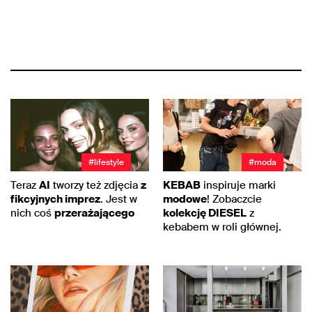
#lifestyle
#moda
Teraz
AI
tworzy też zdjęcia
z
KEBAB
inspiruje marki
fikcyjnych imprez
. Jest w
modowe
! Zobaczcie
nich coś
przerażającego
kolekcję DIESEL
z
kebabem w roli głównej.