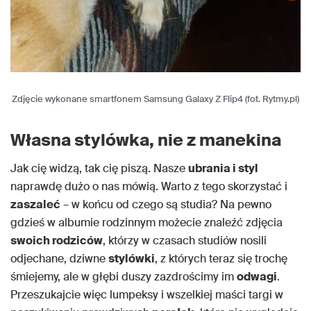
Zdjęcie wykonane smartfonem Samsung Galaxy Z Flip4 (fot. Rytmy.pl)
Własna stylówka, nie z manekina
Jak cię widzą, tak cię piszą. Nasze
ubrania i styl
naprawdę dużo o nas mówią. Warto z tego skorzystać i
zaszaleć
– w końcu od czego są studia? Na pewno
gdzieś w albumie rodzinnym możecie znaleźć zdjęcia
swoich rodziców
, którzy w czasach studiów nosili
odjechane, dziwne
stylówki
, z których teraz się trochę
śmiejemy, ale w głębi duszy zazdrościmy im
odwagi
.
Przeszukajcie więc lumpeksy i wszelkiej maści targi w