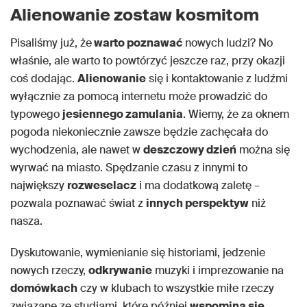
Alienowanie zostaw kosmitom
Pisaliśmy już, że
warto poznawać
nowych ludzi? No
właśnie, ale warto to powtórzyć jeszcze raz, przy okazji
coś dodając.
Alienowanie
się i kontaktowanie z ludźmi
wyłącznie za pomocą internetu może prowadzić do
typowego
jesiennego zamulania
. Wiemy, że za oknem
pogoda niekoniecznie zawsze będzie zachęcała do
wychodzenia, ale nawet w
deszczowy dzień
można się
wyrwać na miasto. Spędzanie czasu z innymi to
największy
rozweselacz
i ma dodatkową zaletę –
pozwala poznawać świat z
innych perspektyw
niż
nasza.
Dyskutowanie, wymienianie się historiami, jedzenie
nowych rzeczy,
odkrywanie
muzyki i imprezowanie na
domówkach
czy w klubach to wszystkie miłe rzeczy
związane ze studiami, które później
wspomina się