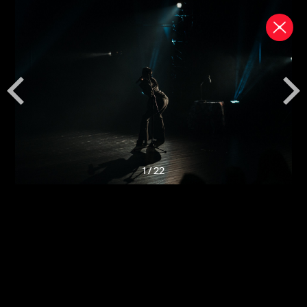
1
/
22