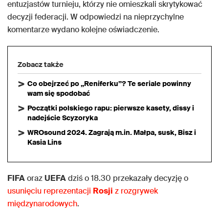
entuzjastów turnieju, którzy nie omieszkali skrytykować
decyzji federacji. W odpowiedzi na nieprzychylne
komentarze wydano kolejne oświadczenie.
Zobacz także
Co obejrzeć po „Reniferku”? Te seriale powinny
wam się spodobać
Początki polskiego rapu: pierwsze kasety, dissy i
nadejście Scyzoryka
WROsound 2024. Zagrają m.in. Małpa, susk, Bisz i
Kasia Lins
FIFA
oraz
UEFA
dziś o 18.30 przekazały decyzję o
usunięciu reprezentacji
Rosji
z rozgrywek
międzynarodowych
.