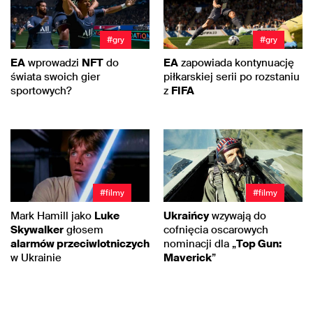
#gry
#gry
EA
wprowadzi
NFT
do
EA
zapowiada kontynuację
świata swoich gier
piłkarskiej serii po rozstaniu
sportowych?
z
FIFA
#filmy
#filmy
Mark Hamill jako
Luke
Ukraińcy
wzywają do
Skywalker
głosem
cofnięcia oscarowych
alarmów przeciwlotniczych
nominacji dla „
Top Gun:
w Ukrainie
Maverick
”