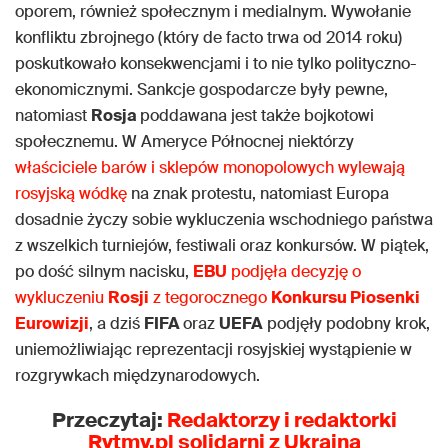
oporem, również społecznym i medialnym. Wywołanie
konfliktu zbrojnego (który de facto trwa od 2014 roku)
poskutkowało konsekwencjami i to nie tylko polityczno-
ekonomicznymi. Sankcje gospodarcze były pewne,
natomiast
Rosja
poddawana jest także bojkotowi
społecznemu. W Ameryce Północnej niektórzy
właściciele barów i sklepów monopolowych wylewają
rosyjską wódkę
na znak protestu, natomiast Europa
dosadnie życzy sobie wykluczenia wschodniego państwa
z wszelkich turniejów, festiwali oraz konkursów. W piątek,
po dość silnym nacisku,
EBU
podjęła decyzję o
wykluczeniu
Rosji
z tegorocznego
Konkursu Piosenki
Eurowizji
, a dziś
FIFA
oraz
UEFA
podjęły podobny krok,
uniemożliwiając reprezentacji rosyjskiej wystąpienie w
rozgrywkach międzynarodowych.
Przeczytaj:
Redaktorzy i redaktorki
Rytmy.pl solidarni z Ukrainą