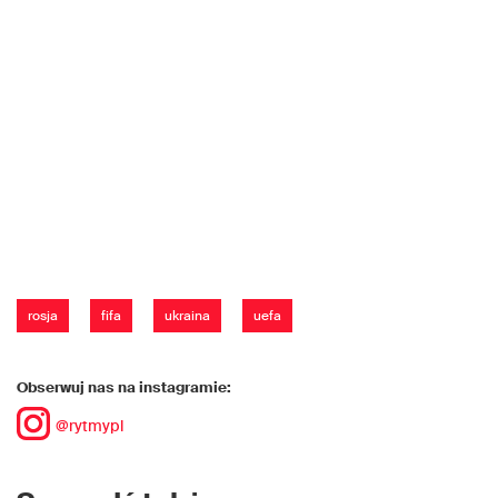
rosja
fifa
ukraina
uefa
Obserwuj nas na instagramie:
@rytmypl