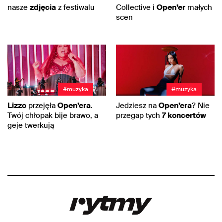
nasze
zdjęcia
z festiwalu
Collective i
Open’er
małych
scen
#muzyka
#muzyka
Lizzo
przejęła
Open’era
.
Jedziesz na
Open’era
? Nie
Twój chłopak bije brawo, a
przegap tych
7 koncertów
geje twerkują