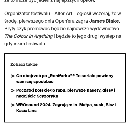
że to może być jeden z najlepszych opków.
Organizator festiwalu – Alter Art – ogłosił wczoraj, że w
środę, pierwszego dnia Open’era zagra
James Blake
.
Brytyjczyk promować będzie najnowsze wydawnictwo
The Colour In Anything
i będzie to jego drugi występ na
gdyńskim festiwalu.
Zobacz także
Co obejrzeć po „Reniferku”? Te seriale powinny
wam się spodobać
Początki polskiego rapu: pierwsze kasety, dissy i
nadejście Scyzoryka
WROsound 2024. Zagrają m.in. Małpa, susk, Bisz i
Kasia Lins