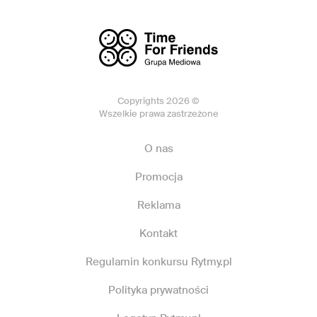
Copyrights 2026 ©
Wszelkie prawa zastrzeżone
O nas
Promocja
Reklama
Kontakt
Regulamin konkursu Rytmy.pl
Polityka prywatności