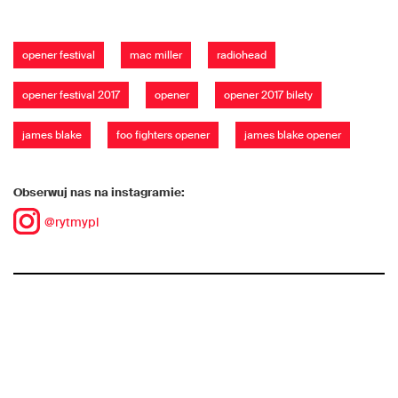
opener festival
mac miller
radiohead
opener festival 2017
opener
opener 2017 bilety
james blake
foo fighters opener
james blake opener
Obserwuj nas na instagramie:
@rytmypl