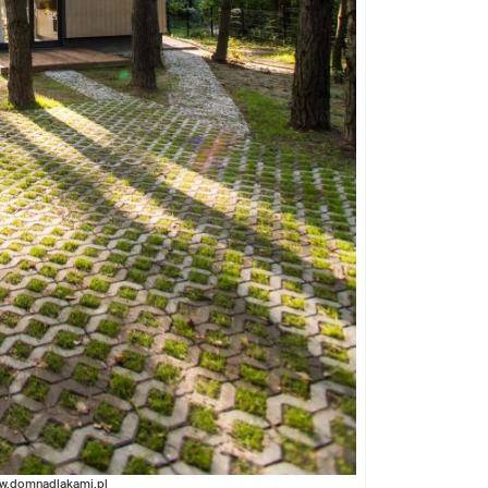
w.domnadlakami.pl