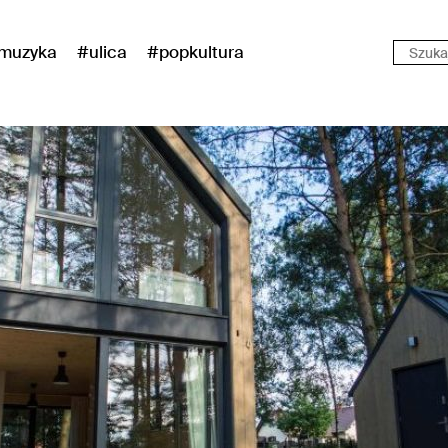
muzyka
#ulica
#popkultura