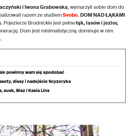
aczyński i Iwona Grabowska
, wymarzyli sobie dom do
ealizowali razem ze studiem
Svobo
.
DOM NAD ŁĄKAMI
u. Pojezierze Brodnickie jest pełne
łąk, lasów i jezior,
generację. Dom jest minimalistyczny, dominuje w nim
.
iale powinny wam się spodobać
sety, dissy i nadejście Scyzoryka
 susk, Bisz i Kasia Lins