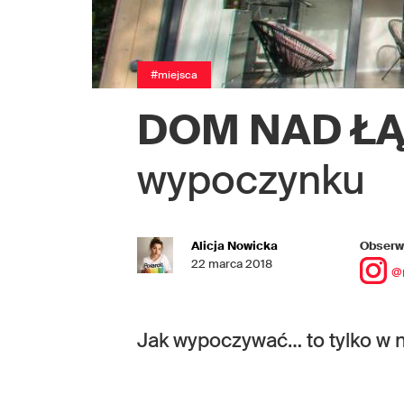
#miejsca
DOM NAD Ł
wypoczynku
Alicja Nowicka
Obserwu
22 marca 2018
@
Jak wypoczywać… to tylko w 