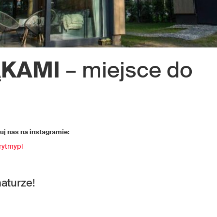
ĄKAMI
– miejsce do
j nas na instagramie:
rytmypl
naturze!