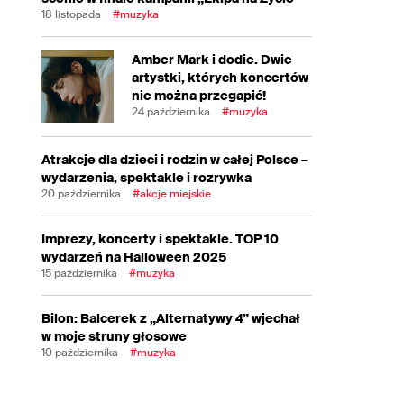
18 listopada
#muzyka
Amber Mark i dodie. Dwie
artystki, których koncertów
nie można przegapić!
24 października
#muzyka
Atrakcje dla dzieci i rodzin w całej Polsce –
wydarzenia, spektakle i rozrywka
20 października
#akcje miejskie
Imprezy, koncerty i spektakle. TOP 10
wydarzeń na Halloween 2025
15 października
#muzyka
Bilon: Balcerek z „Alternatywy 4” wjechał
w moje struny głosowe
10 października
#muzyka