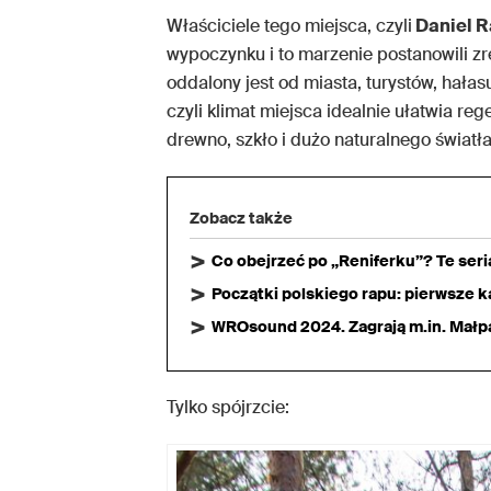
Właściciele tego miejsca, czyli
Daniel R
wypoczynku i to marzenie postanowili zr
oddalony jest od miasta, turystów, hałas
czyli klimat miejsca idealnie ułatwia re
drewno, szkło i dużo naturalnego światła
Zobacz także
Co obejrzeć po „Reniferku”? Te ser
Początki polskiego rapu: pierwsze ka
WROsound 2024. Zagrają m.in. Małpa,
Tylko spójrzcie: