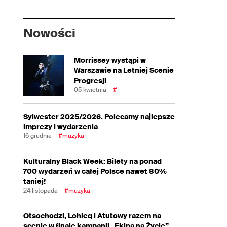
Nowości
Morrissey wystąpi w
Warszawie na Letniej Scenie
Progresji
05 kwietnia
#
Sylwester 2025/2026. Polecamy najlepsze
imprezy i wydarzenia
16 grudnia
#muzyka
Kulturalny Black Week: Bilety na ponad
700 wydarzeń w całej Polsce nawet 80%
taniej!
24 listopada
#muzyka
Otsochodzi, Lohleq i Atutowy razem na
scenie w finale kampanii „Ekipa na Życie”