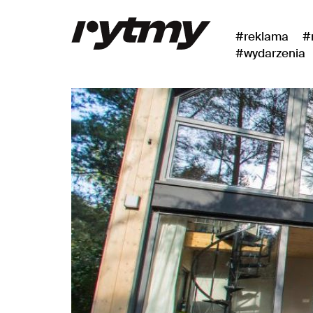
#reklama
#
#wydarzenia