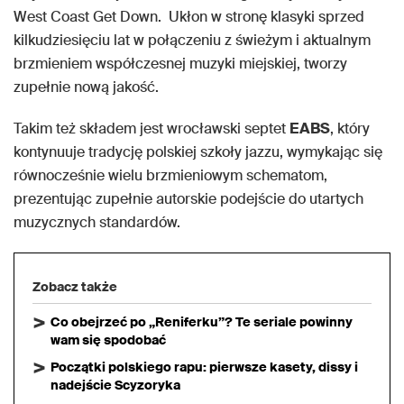
West Coast Get Down.
Ukło
n w stronę klasyki sprzed
kilkudziesięciu lat w połączeniu z świeżym i aktualnym
brzmieniem współczesnej muzyki miejskiej, tworzy
zupełnie nową jakość.
Takim też składem jest wrocławski septet
EABS
, który
kontynuuje tradycję polskiej szkoły jazzu, wymykając się
równocześnie wielu brzmieniowym schematom,
prezentując zupełnie autorskie podejście do utartych
muzycznych standardów.
Zobacz także
Co obejrzeć po „Reniferku”? Te seriale powinny
wam się spodobać
Początki polskiego rapu: pierwsze kasety, dissy i
nadejście Scyzoryka