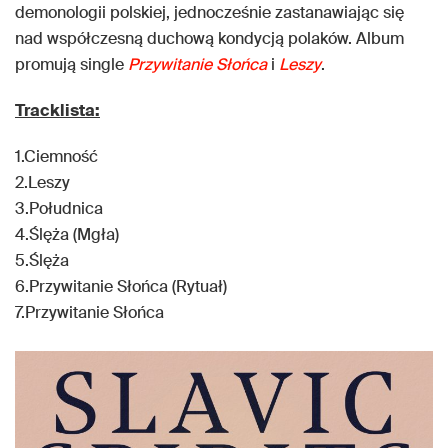
demonologii polskiej, jednocześnie zastanawiając się
nad współczesną duchową kondycją polaków. Album
promują single
Przywitanie Słońca
i
Leszy
.
Tracklista:
1.Ciemność
2.Leszy
3.Południca
4.Ślęża (Mgła)
5.Ślęża
6.Przywitanie Słońca (Rytuał)
7.Przywitanie Słońca