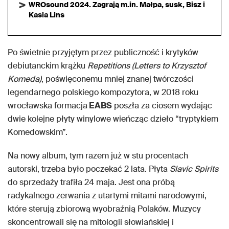
WROsound 2024. Zagrają m.in. Małpa, susk, Bisz i
Kasia Lins
Po świetnie przyjętym przez publiczność i krytyków
debiutanckim krążku
­ Repetitions (Letters to Krzysztof
Komeda)
, poświęconemu mniej znanej twórczości
legendarnego polskiego kompozytora, w 2018 roku
wrocławska formacja
EABS
poszła za ciosem wydając
dwie kolejne płyty winylowe wieńcząc dzieło “tryptykiem
Komedowskim”.
Na nowy album, tym razem już w stu procentach
autorski, trzeba było poczekać 2 lata. Płyta
Slavic Spirits
do sprzedaży trafiła 24 maja. Jest ona próbą
radykalnego zerwania z utartymi mitami narodowymi,
które sterują zbiorową wyobraźnią Polaków. Muzycy
skoncentrowali się na mitologii słowiańskiej i