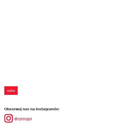
eabs
Obserwuj nas na instagramie:
@rytmypl