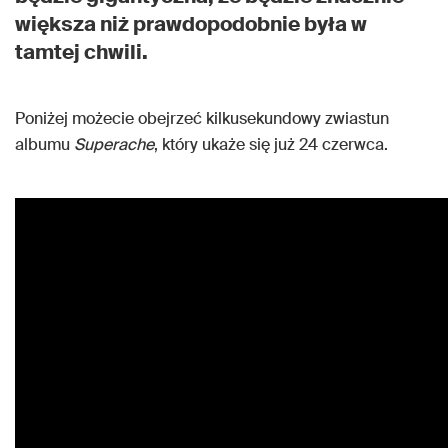
większa niż prawdopodobnie była w
tamtej chwili.
Poniżej możecie obejrzeć kilkusekundowy zwiastun
albumu
Superache
, który ukaże się już 24 czerwca.