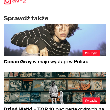
@rytmypl
Sprawdź także
#muzyka
Conan Gray
w maju wystąpi w Polsce
#muzyka
Dzień Matki
–
TOP 10
płyt perfekcyjnych na