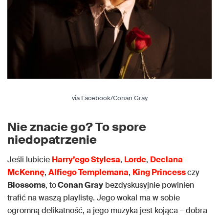
via Facebook/Conan Gray
Nie znacie go? To spore
niedopatrzenie
Jeśli lubicie
Harry’ego Stylesa
,
Lorde
,
Declana
McKennę
,
Alfiego Templemana
,
King Princess
czy
Blossoms
, to
Conan Gray
bezdyskusyjnie powinien
trafić na waszą playlistę. Jego wokal ma w sobie
ogromną delikatność, a jego muzyka jest kojąca – dobra