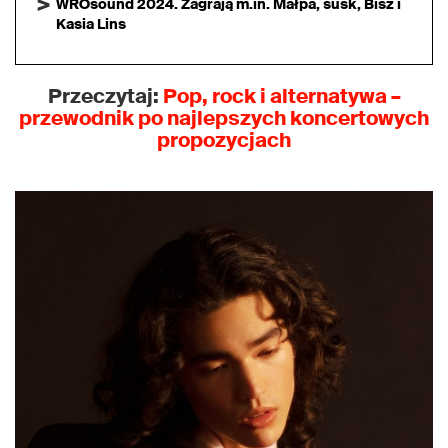
WROsound 2024. Zagrają m.in. Małpa, susk, Bisz i
Kasia Lins
Przeczytaj:
Pop, rock i alternatywa –
przewodnik po najlepszych koncertowych
propozycjach