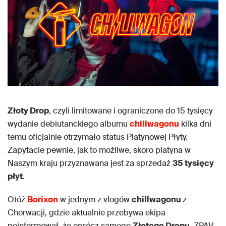
Złoty Drop
, czyli limitowane i ograniczone do 15 tysięcy
wydanie debiutanckiego albumu
chillwagonu
kilka dni
temu oficjalnie otrzymało status Platynowej Płyty.
Zapytacie pewnie, jak to możliwe, skoro platyna w
Naszym kraju przyznawana jest za sprzedaż
35 tysięcy
płyt
.
Otóż
Borixon
w jednym z vlogów
chillwagonu
z
Chorwacji, gdzie aktualnie przebywa ekipa
poinformował, że oprócz samego
Złotego Dropu
, ZPAV