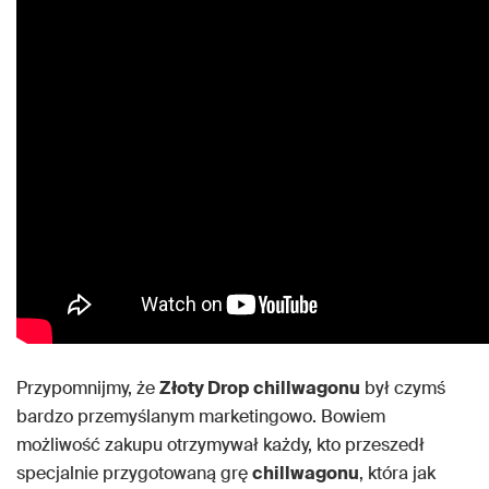
Przypomnijmy, że
Złoty Drop
chillwagonu
był czymś
bardzo przemyślanym marketingowo. Bowiem
możliwość zakupu otrzymywał każdy, kto przeszedł
specjalnie przygotowaną grę
chillwagonu
, która jak