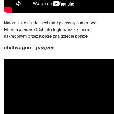
Natomiast dziś, do sieci trafił pierwszy numer pod
tytułem
jumper
. Odsłuch singla wraz z klipem
nakręconym przez
Koozę
znajdziecie poniżej.
chillwagon –
jumper