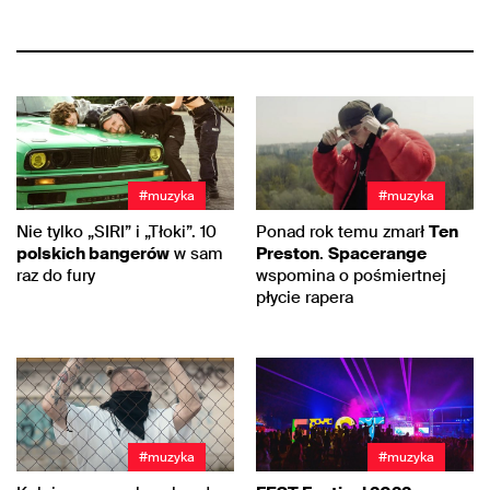
#muzyka
#muzyka
Nie tylko „SIRI” i „Tłoki”. 10
Ponad rok temu zmarł
Ten
polskich bangerów
w sam
Preston
.
Spacerange
raz do fury
wspomina o pośmiertnej
płycie rapera
#muzyka
#muzyka