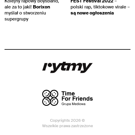
Kolejny rapowy boysband,
FEST Festival 2022
–
ale za to jaki!
Borixon
polski rap, tiktokowe virale –
myślał o stworzeniu
są nowe ogłoszenia
supergrupy
Copyrights 2026 ©
Wszelkie prawa zastrzeżone