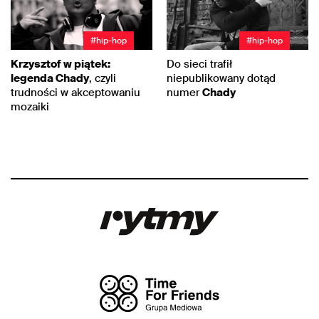
#hip-hop
#hip-hop
Krzysztof w piątek:
Do sieci trafił
legenda Chady
, czyli
niepublikowany dotąd
trudności w akceptowaniu
numer
Chady
mozaiki