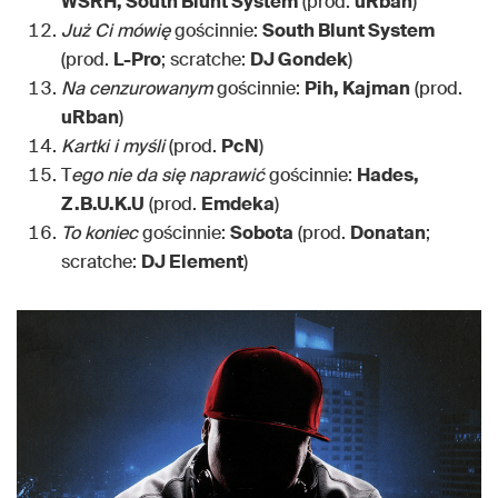
WSRH, South Blunt System
(prod.
uRban
)
Już Ci mówię
gościnnie:
South Blunt System
(prod.
L-Pro
; scratche:
DJ Gondek
)
Na cenzurowanym
gościnnie:
Pih, Kajman
(prod.
uRban
)
Kartki i myśli
(prod.
PcN
)
T
ego nie da się naprawić
gościnnie:
Hades,
Z.B.U.K.U
(prod.
Emdeka
)
To koniec
gościnnie:
Sobota
(prod.
Donatan
;
scratche:
DJ Element
)