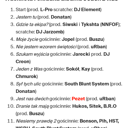
Start (prod.
L-Pro
scratche:
DJ Element
)
Jestem tu
(prod.
Donatan
)
Gdzie ta ekipa?
(prod.
Siwski
i
Tykshta
(
NNFOF
);
scratche:
DJ Jarzomb
)
Moje życie
gościnnie:
Jopel
(prod.
Buszu
)
Nie jestem wzorem świętości
(prod.
uRban
)
Szukam wyjścia
gościnnie:
Jarecki
prod.
DJ
Creon
)
Jeden z Was
gościnnie:
Sokół
,
Kay
(prod.
Chmurok
)
Syf tych ulic
gościnnie:
South Blunt System
(prod.
Donatan
)
Jest nas dwóch
gościnnie:
Pezet
(prod.
uRban
)
Dranie tak mają
gościnnie:
Hukos, Sitek, B.R.O
(prod.
Buszu
)
Niesiemy prawdę 2
gościnnie:
Bonson, Pih, HST,