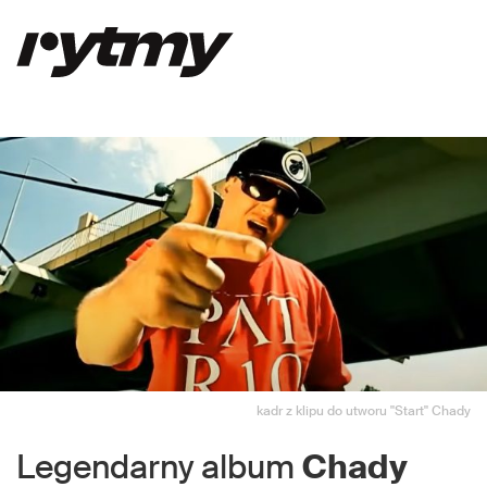
kadr z klipu do utworu "Start" Chady
Legendarny album
Chady