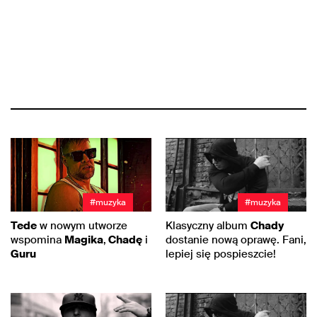
#muzyka
#muzyka
Tede
w nowym utworze
Klasyczny album
Chady
wspomina
Magika
,
Chadę
i
dostanie nową oprawę. Fani,
Guru
lepiej się pospieszcie!