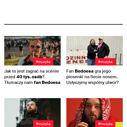
#muzyka
#muzyka
Jak to jest zagrać na scenie
Fan
Bedoesa
gra jego
przed
40 tys. osób
?
piosenki na flecie nosem.
Tłumaczy nam
fan Bedoesa
Usłyszymy wspólny utwór?
#muzyka
#muzyka