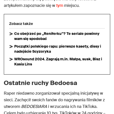
artykułem zapoznacie się w
tym
miejscu.
Zobacz także
Co obejrzeć po „Reniferku”? Te seriale powinny
wam się spodobać
Początki polskiego rapu: pierwsze kasety, dissy i
nadejście Scyzoryka
WROsound 2024. Zagrają m.in. Małpa, susk, Bisz i
Kasia Lins
Ostatnie ruchy Bedoesa
Raper niedawno zorganizował specjalną inicjatywę w
sieci. Zachęcił swoich fanów do nagrywania filmików z
utworem
BEDOESIARA
i wrzucania ich na TikToka.
Celem było uzbieranie 10 tys. TikToków w 24 godziny –