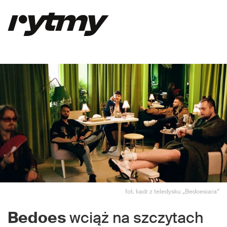
fot. kadr z teledysku „Bedoesiara”
Bedoes
wciąż na szczytach