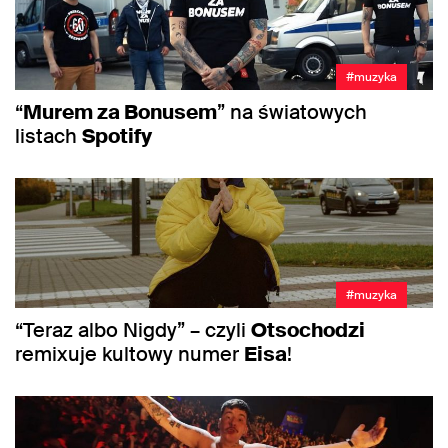
#muzyka
“
Murem za Bonusem
” na światowych
listach
Spotify
#muzyka
“Teraz albo Nigdy” – czyli
Otsochodzi
remixuje kultowy numer
Eisa
!