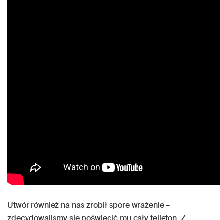
Utwór również na nas zrobił spore wrażenie –
zdecydowaliśmy się poświęcić mu cały felieton. Z