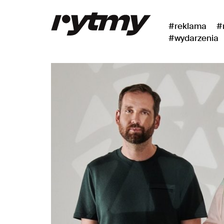
#reklama
#
#wydarzenia