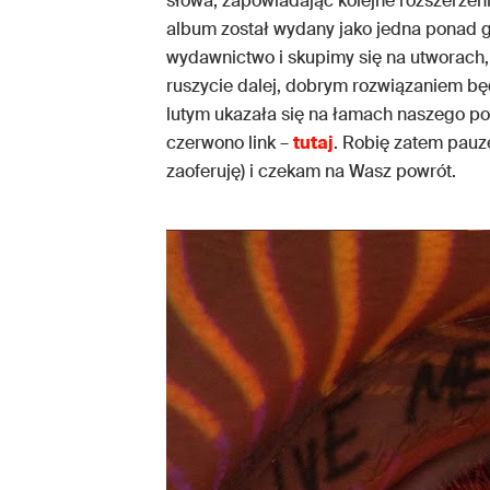
słowa, zapowiadając kolejne rozszerzen
album został wydany jako jedna ponad go
wydawnictwo i skupimy się na utworach,
ruszycie dalej, dobrym rozwiązaniem bę
lutym ukazała się na łamach naszego por
czerwono link –
tutaj
. Robię zatem pauzę
zaoferuję) i czekam na Wasz powrót.