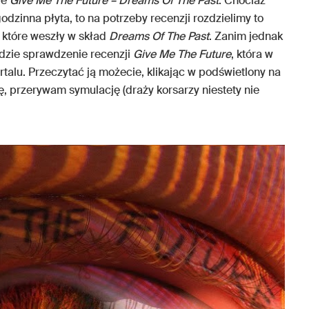
ie
Give Me The Future – Dreams Of The Past
. Chociaż
dzinna płyta, to na potrzeby recenzji rozdzielimy to
 które weszły w skład
Dreams Of The Past
. Zanim jednak
dzie sprawdzenie recenzji
Give Me The Future
, która w
talu. Przeczytać ją możecie, klikając w podświetlony na
, przerywam symulację (draży korsarzy niestety nie