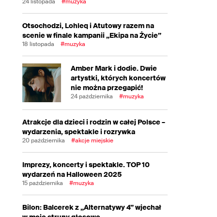
24 listopada
#muzyka
Otsochodzi, Lohleq i Atutowy razem na
scenie w finale kampanii „Ekipa na Życie”
18 listopada
#muzyka
Amber Mark i dodie. Dwie
artystki, których koncertów
nie można przegapić!
24 października
#muzyka
Atrakcje dla dzieci i rodzin w całej Polsce –
wydarzenia, spektakle i rozrywka
20 października
#akcje miejskie
Imprezy, koncerty i spektakle. TOP 10
wydarzeń na Halloween 2025
15 października
#muzyka
Bilon: Balcerek z „Alternatywy 4” wjechał
w moje struny głosowe