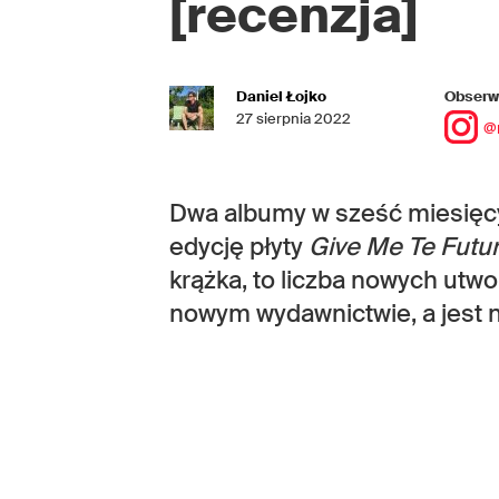
[recenzja]
Daniel Łojko
Obserwu
27 sierpnia 2022
@
Dwa albumy w sześć miesięcy?
edycję płyty
Give Me Te Futu
krążka, to liczba nowych utw
nowym wydawnictwie, a jest