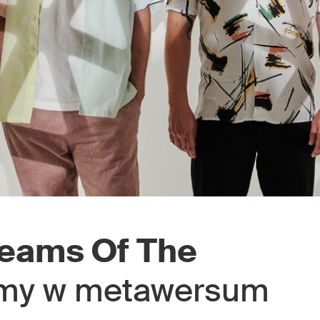
eams Of The
emy w metawersum