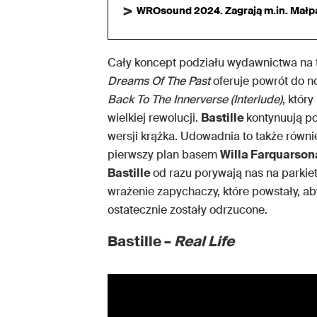
WROsound 2024. Zagrają m.in. Małpa,
Cały koncept podziału wydawnictwa na tr
Dreams Of The Past
oferuje powrót do n
Back To The Innerverse (Interlude)
, któr
wielkiej rewolucji.
Bastille
kontynuują p
wersji krążka. Udowadnia to także równ
pierwszy plan basem
Willa Farquarson
Bastille
od razu porywają nas na parkie
wrażenie zapychaczy, które powstały, a
ostatecznie zostały odrzucone.
Bastille –
Real Life