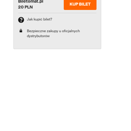
Biletomat.pl
KUP BILET
20 PLN
Jak kupić bilet?
Bezpieczne zakupy u oficjalnych
dystrybutorów