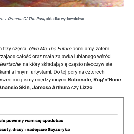
re + Dreams Of The Past
, okładka wydawnictwa
 trzy części.
Give Me The Future
pomijamy, zatem
erzające całość oraz mała zajawka lubianego wśród
Heartache
, na który składają się często nieoczywiste
ami a innymi artystami. Do tej pory na czterech
yszeć mogliśmy między innymi
Rationale
,
Rag’n’Bone
Anansie Skin
,
Jamesa Arthura
czy
Lizzo
.
iale powinny wam się spodobać
sety, dissy i nadejście Scyzoryka