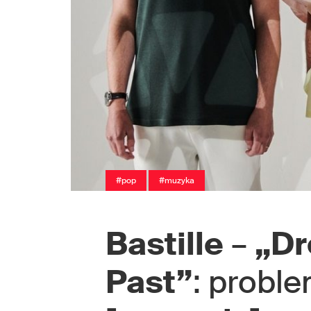
#pop
#muzyka
Bastille
–
„Dr
Past”
: probl