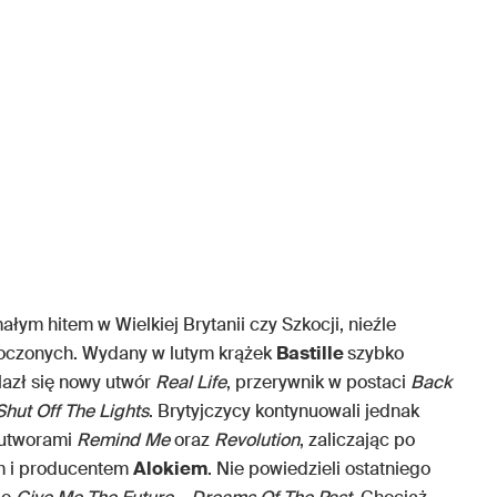
łym hitem w Wielkiej Brytanii czy Szkocji, nieźle
noczonych. Wydany w lutym krążek
Bastille
szybko
alazł się nowy utwór
Real Life
, przerywnik w postaci
Back
Shut Off The Lights
. Brytyjczycy kontynuowali jednak
 utworami
Remind Me
oraz
Revolution
, zaliczając po
m i producentem
Alokiem
. Nie powiedzieli ostatniego