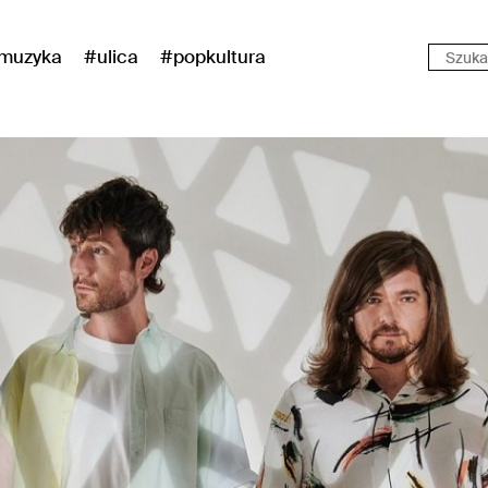
muzyka
#ulica
#popkultura