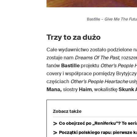
Bastille –
Give Me The Futu
Trzy to za dużo
Całe wydawnictwo zostało podzielone na
zostaje nam
Dreams Of The Past
, rozsz
fanów
Bastille
projektu
Other’s People 
covery i współprace pomiędzy Brytyjczyk
częściach
Other’s People Heartache
usł
Mana,
siostry
Haim
, wokalistkę
Skunk 
Zobacz także
Co obejrzeć po „Reniferku”? Te ser
Początki polskiego rapu: pierwsze ka