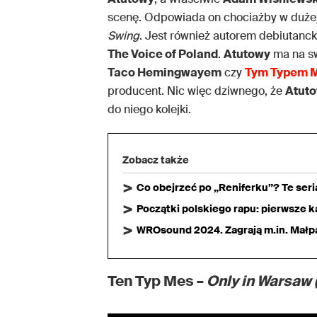
scenę. Odpowiada on chociażby w dużej
Swing
. Jest również autorem debiutanc
The Voice of Poland
.
Atutowy
ma na sw
Taco Hemingwayem
czy
Tym Typem 
producent. Nic więc dziwnego, że
Atut
do niego kolejki.
Zobacz także
Co obejrzeć po „Reniferku”? Te ser
Początki polskiego rapu: pierwsze ka
WROsound 2024. Zagrają m.in. Małpa,
Ten Typ Mes –
Only in Warsaw 