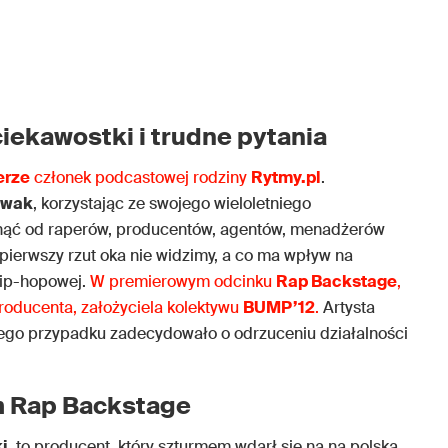
ciekawostki i trudne pytania
erze
członek podcastowej rodziny
Rytmy.pl
.
owak
, korzystając ze swojego wieloletniego
ąć od raperów, producentów, agentów, menadżerów
 pierwszy rzut oka nie widzimy, a co ma wpływ na
hip-hopowej.
W premierowym odcinku
Rap Backstage
,
producenta, założyciela kolektywu
BUMP’12
.
Artysta
jego przypadku zadecydowało o odrzuceniu działalności
m Rap Backstage
i
, to producent, który szturmem wdarł się na na polską