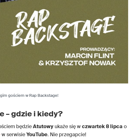
ugim gościem w Rap Backstage!
 – gdzie i kiedy?
gościem będzie
Atutowy
ukaże się w
czwartek 8 lipca
o
O
w serwisie
YouTube
. Nie przegapcie!