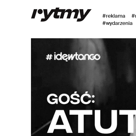
#reklama
#
#wydarzenia