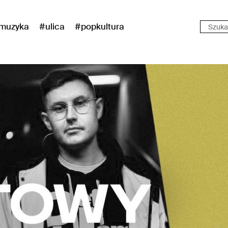
muzyka
#ulica
#popkultura