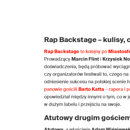
Rap Backstage – kulisy, 
Rap Backstage
to kolejny po
Miastosf
Prowadzący
Marcin Flint
i
Krzysiek N
doświadczenia, będą próbować wyciągn
czy organizatorów festiwali to, czego na
odniesienie sukcesu na polskiej scenie 
panowie gościli
Barto Katta
– rapera i 
opowiedział między innymi o tym, co w 
w dużym labelu i przejściu na swoje.
Atutowy drugim goście
Atutowy
, a właściwie
Adam Wiśniewsk