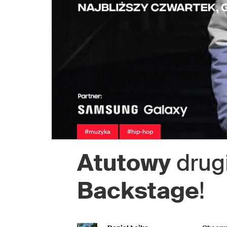
#muzyka
#hip-hop
Atutowy
drug
Backstage
!