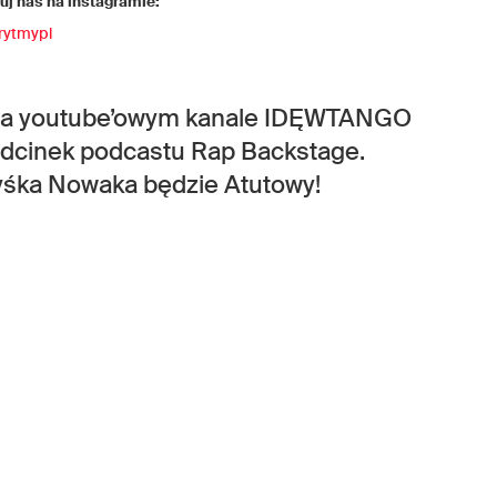
j nas na instagramie:
rytmypl
0 na youtube’owym kanale IDĘWTANGO
odcinek podcastu Rap Backstage.
zyśka Nowaka będzie Atutowy!