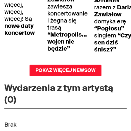
Szroeder
więcej,
zawiesza
razem z
Dari
więcej,
koncertowanie
Zawiałow
więcej! Są
i żegna się
domyka erę
nowe daty
trasą
“Pogłosu”
koncertów
“Metropolis…
singlem
“Czy
wojen nie
sen dziś
będzie”
śnisz?”
POKAŻ WIĘCEJ NEWSÓW
Wydarzenia z tym artystą
(0)
Brak