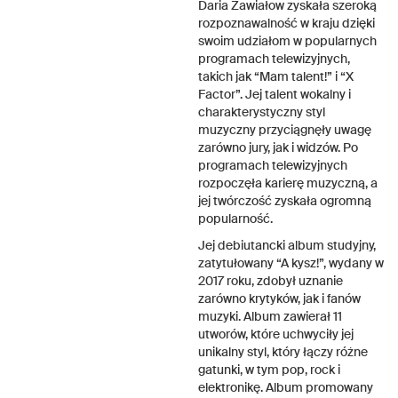
Daria Zawiałow zyskała szeroką
rozpoznawalność w kraju dzięki
swoim udziałom w popularnych
programach telewizyjnych,
takich jak “Mam talent!” i “X
Factor”. Jej talent wokalny i
charakterystyczny styl
muzyczny przyciągnęły uwagę
zarówno jury, jak i widzów. Po
programach telewizyjnych
rozpoczęła karierę muzyczną, a
jej twórczość zyskała ogromną
popularność.
Jej debiutancki album studyjny,
zatytułowany “A kysz!”, wydany w
2017 roku, zdobył uznanie
zarówno krytyków, jak i fanów
muzyki. Album zawierał 11
utworów, które uchwyciły jej
unikalny styl, który łączy różne
gatunki, w tym pop, rock i
elektronikę. Album promowany