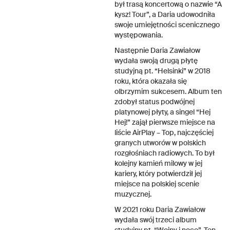
był trasą koncertową o nazwie “A
kysz! Tour”, a Daria udowodniła
swoje umiejętności scenicznego
występowania.
Następnie Daria Zawiałow
wydała swoją drugą płytę
studyjną pt. “Helsinki” w 2018
roku, która okazała się
olbrzymim sukcesem. Album ten
zdobył status podwójnej
platynowej płyty, a singel “Hej
Hej!” zajął pierwsze miejsce na
liście AirPlay – Top, najczęściej
granych utworów w polskich
rozgłośniach radiowych. To był
kolejny kamień milowy w jej
kariery, który potwierdził jej
miejsce na polskiej scenie
muzycznej.
W 2021 roku Daria Zawiałow
wydała swój trzeci album