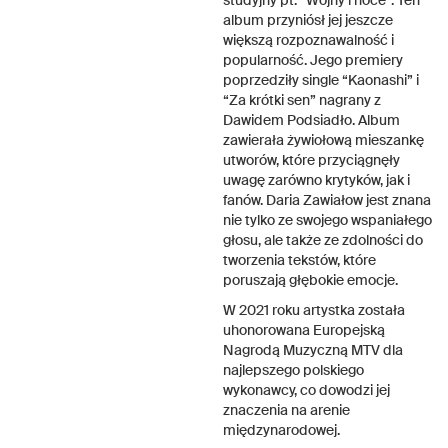
studyjny pt. “Wojny i noce”. Ten
album przyniósł jej jeszcze
większą rozpoznawalność i
popularność. Jego premiery
poprzedziły single “Kaonashi” i
“Za krótki sen” nagrany z
Dawidem Podsiadło. Album
zawierała żywiołową mieszankę
utworów, które przyciągnęły
uwagę zarówno krytyków, jak i
fanów. Daria Zawiałow jest znana
nie tylko ze swojego wspaniałego
głosu, ale także ze zdolności do
tworzenia tekstów, które
poruszają głębokie emocje.
W 2021 roku artystka została
uhonorowana Europejską
Nagrodą Muzyczną MTV dla
najlepszego polskiego
wykonawcy, co dowodzi jej
znaczenia na arenie
międzynarodowej.