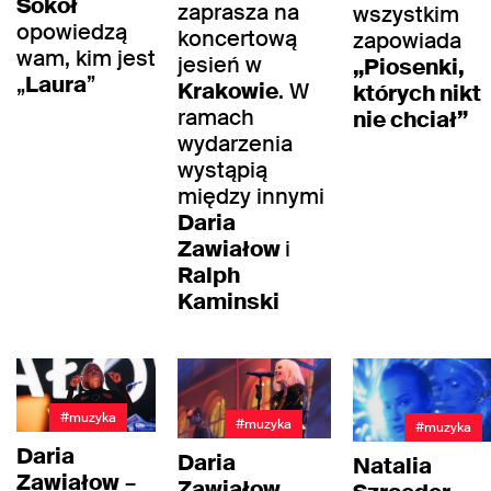
Sokół
zaprasza na
wszystkim
opowiedzą
koncertową
zapowiada
wam, kim jest
jesień w
„Piosenki,
„
Laura
”
Krakowie
. W
których nikt
ramach
nie chciał”
wydarzenia
wystąpią
między innymi
Daria
Zawiałow
i
Ralph
Kaminski
#muzyka
#muzyka
#muzyka
Daria
Daria
Natalia
Zawiałow
–
Zawiałow