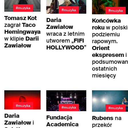
#muzyka
#muzyka
#muzyka
Tomasz Kot
Daria
Końcówka
zagrał
Taco
Zawiałow
roku
w polsk
Hemingwaya
wraca z letnim
podziemiu
w klipie
Darii
utworem „
FIFI
rapowym.
Zawiałow
HOLLYWOOD
”
Orient
ekspresem
i
podsumowan
ostatnich
miesięcy
#muzyka
#muzyka
#muzyka
Daria
Fundacja
Rubens
na
Zawiałow
i
Academica
przekór