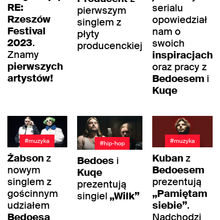
RE:
serialu
pierwszym
Rzeszów
opowiedział
singlem z
Festival
nam o
płyty
2023
.
swoich
producenckiej
Znamy
inspiracjach
pierwszych
oraz pracy z
artystów!
Bedoesem
i
Kuqe
#muzyka
#muzyka
#hip-hop
Żabson
z
Kuban
z
Bedoes
i
nowym
Bedoesem
Kuqe
singlem z
prezentują
prezentują
gościnnym
„Pamiętam
singiel
„Wilk”
udziałem
siebie”
.
Bedoesa
Nadchodzi