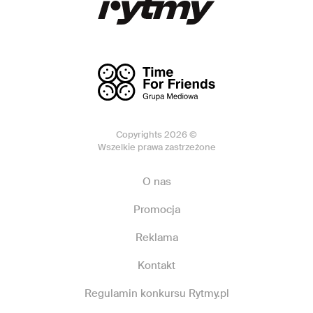
Copyrights 2026 ©
Wszelkie prawa zastrzeżone
O nas
Promocja
Reklama
Kontakt
Regulamin konkursu Rytmy.pl