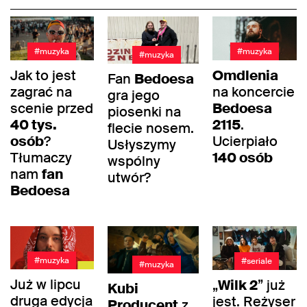
#muzyka
#muzyka
#muzyka
Jak to jest
Omdlenia
Fan
Bedoesa
zagrać na
na koncercie
gra jego
scenie przed
Bedoesa
piosenki na
40 tys.
2115
.
flecie nosem.
osób
?
Ucierpiało
Usłyszymy
Tłumaczy
140 osób
wspólny
nam
fan
utwór?
Bedoesa
#muzyka
#seriale
#muzyka
Już w lipcu
„
Wilk 2
” już
Kubi
druga edycja
jest. Reżyser
Producent
z