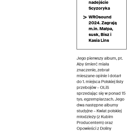
nadejście
Scyzoryka
WROsound
2024. Zagrają
m.in. Małpa,
susk, Bisz i
Kasia Lins
Jego pierwszy album, pt.
Aby śmierć miała
znaczenie, zebrał
mieszane opinie i dotarł
do 1. miejsca Polskiej listy
przebojów – OLiS
sprzedając się w ponad 15
tys. egzemplarzach. Jego
dwa następne albumy
studyjne – Kwiat polskiej
młodzieży (z Kubim
Producentem) oraz
Opowieści z Doliny