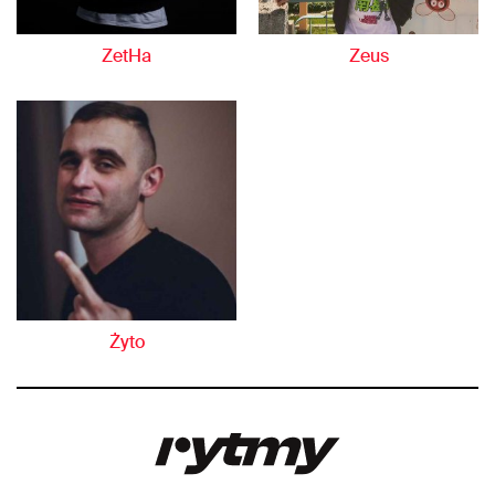
ZetHa
Zeus
Żyto