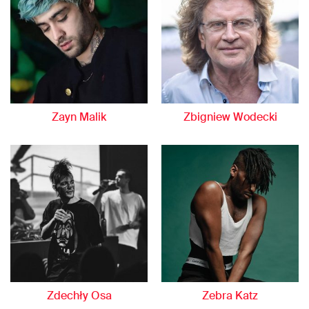
Zayn Malik
Zbigniew Wodecki
Zdechły Osa
Zebra Katz