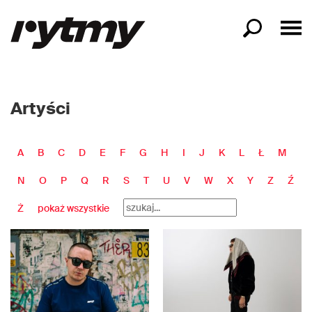
Artyści
A
B
C
D
E
F
G
H
I
J
K
L
Ł
M
N
O
P
Q
R
S
T
U
V
W
X
Y
Z
Ź
Ż
pokaż wszystkie