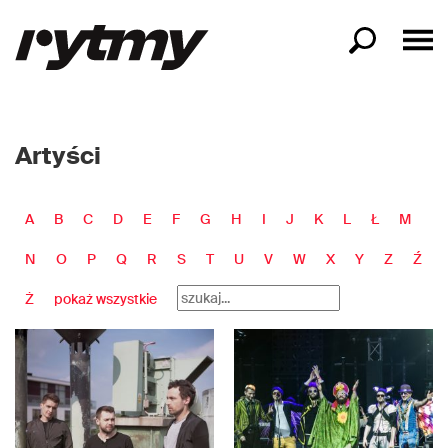
Artyści
A
B
C
D
E
F
G
H
I
J
K
L
Ł
M
N
O
P
Q
R
S
T
U
V
W
X
Y
Z
Ź
Ż
pokaż wszystkie