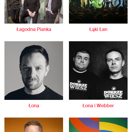
Łagodna Pianka
Łąki Łan
Łona
Łona i Webber