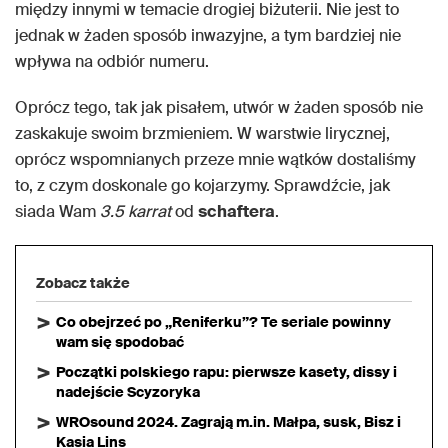
między innymi w temacie drogiej biżuterii. Nie jest to
jednak w żaden sposób inwazyjne, a tym bardziej nie
wpływa na odbiór numeru.
Oprócz tego, tak jak pisałem, utwór w żaden sposób nie
zaskakuje swoim brzmieniem. W warstwie lirycznej,
oprócz wspomnianych przeze mnie wątków dostaliśmy
to, z czym doskonale go kojarzymy. Sprawdźcie, jak
siada Wam
3.5 karrat
od
schaftera
.
Zobacz także
Co obejrzeć po „Reniferku”? Te seriale powinny
wam się spodobać
Początki polskiego rapu: pierwsze kasety, dissy i
nadejście Scyzoryka
WROsound 2024. Zagrają m.in. Małpa, susk, Bisz i
Kasia Lins