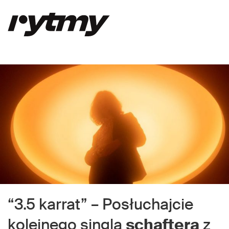
“3.5 karrat” – Posłuchajcie
kolejnego singla
schaftera
z