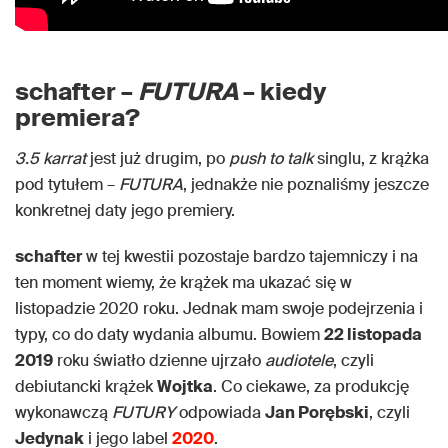
schafter –
FUTURA
– kiedy
premiera?
3.5 karrat
jest już drugim, po
push to talk
singlu, z krążka
pod tytułem –
FUTURA
, jednakże nie poznaliśmy jeszcze
konkretnej daty jego premiery.
schafter
w tej kwestii pozostaje bardzo tajemniczy i na
ten moment wiemy, że krążek ma ukazać się w
listopadzie 2020 roku. Jednak mam swoje podejrzenia i
typy, co do daty wydania albumu. Bowiem
22 listopada
2019
roku światło dzienne ujrzało
audiotele
, czyli
debiutancki krążek
Wojtka
. Co ciekawe, za produkcję
wykonawczą
FUTURY
odpowiada
Jan Porębski
, czyli
Jedynak
i jego label
2020
.