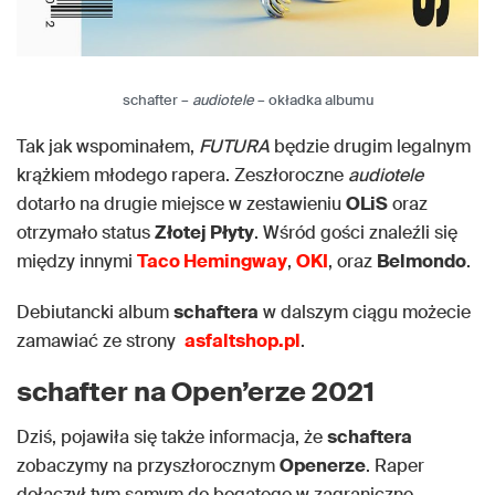
schafter –
audiotele
– okładka albumu
Tak jak wspominałem,
FUTURA
będzie drugim legalnym
krążkiem młodego rapera. Zeszłoroczne
audiotele
dotarło na drugie miejsce w zestawieniu
OLiS
oraz
otrzymało status
Złotej Płyty
. Wśród gości znaleźli się
między innymi
Taco Hemingway
,
OKI
, oraz
Belmondo
.
Debiutancki album
schaftera
w dalszym ciągu możecie
zamawiać ze strony
asfaltshop.pl
.
schafter na Open’erze 2021
Dziś, pojawiła się także informacja, że
schaftera
zobaczymy na przyszłorocznym
Openerze
. Raper
dołączył tym samym do bogatego w zagraniczne