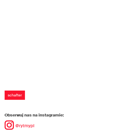
schafter
Obserwuj nas na instagramie:
@rytmypl