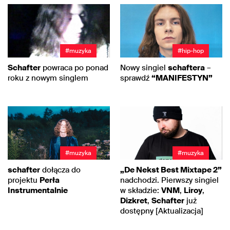
#muzyka
#hip-hop
Schafter
powraca po ponad
Nowy singiel
schaftera
–
roku z nowym singlem
sprawdź
“MANIFESTYN”
#muzyka
#muzyka
„De Nekst Best Mixtape 2”
schafter
dołącza do
nadchodzi. Pierwszy singiel
projektu
Perła
w składzie:
VNM
,
Liroy
,
Instrumentalnie
Dizkret
,
Schafter
już
dostępny [Aktualizacja]